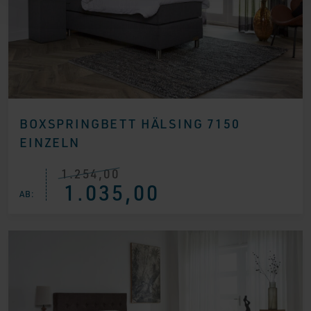
BOXSPRINGBETT HÄLSING 7150
EINZELN
1.254,00
Ursprünglicher
Aktueller
1.035,00
Preis
Preis
AB:
war:
ist:
€ 1.254,00
€ 1.035,00.