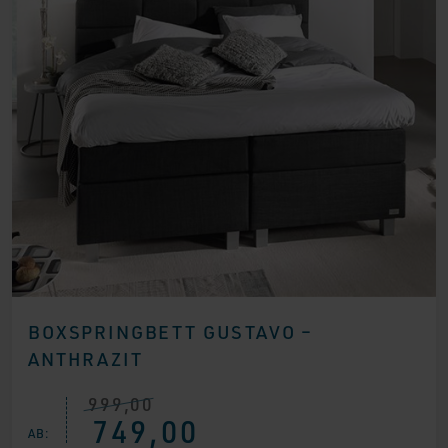
BOXSPRINGBETT GUSTAVO –
ANTHRAZIT
999,00
Ursprünglicher
Aktueller
749,00
Preis
Preis
AB:
war:
ist: