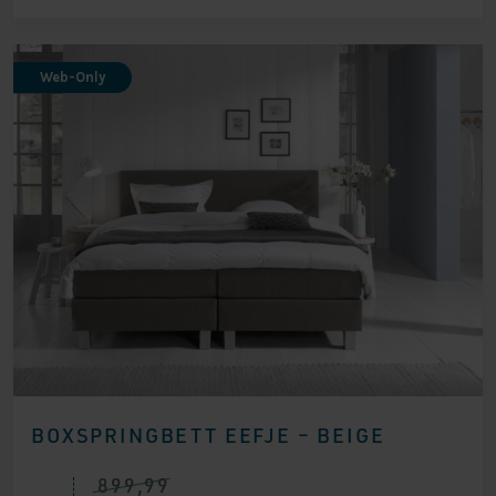
Web-Only
BOXSPRINGBETT EEFJE – BEIGE
899,99
Ursprünglicher
Aktueller