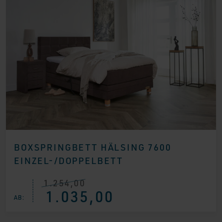
BOXSPRINGBETT HÄLSING 7600
EINZEL-/DOPPELBETT
1.254,00
Ursprünglicher
Aktueller
1.035,00
Preis
Preis
AB:
war:
ist:
€ 1.254,00
€ 1.035,00.