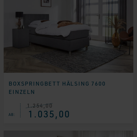
BOXSPRINGBETT HÄLSING 7600
EINZELN
1.254,00
Ursprünglicher
Aktueller
1.035,00
Preis
Preis
AB:
war:
ist:
€ 1.254,00
€ 1.035,00.