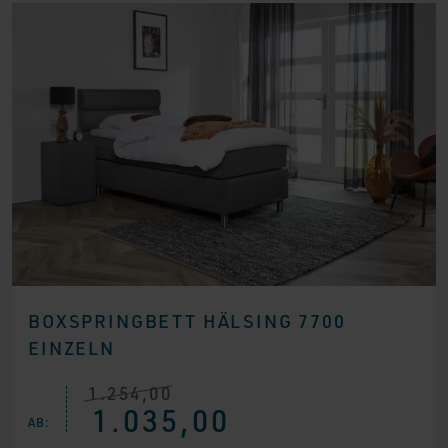
BOXSPRINGBETT HÄLSING 7700
EINZELN
1.254,00
Ursprünglicher
Aktueller
1.035,00
Preis
Preis
AB:
war:
ist: