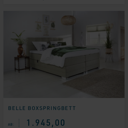
€ 999,00
€ 749,00.
BELLE BOXSPRINGBETT
1.945,00
AB: