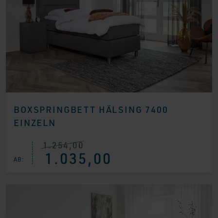
BOXSPRINGBETT HÄLSING 7400
EINZELN
1.254,00
Ursprünglicher
Aktueller
1.035,00
Preis
Preis
AB:
war:
ist:
€ 1.254,00
€ 1.035,00.