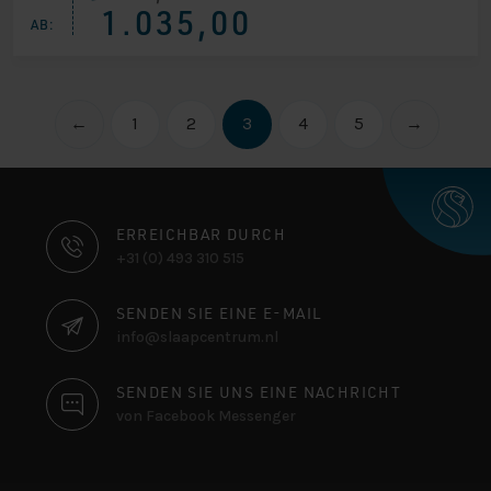
1.035,00
Preis
Preis
AB:
war:
ist:
€ 1.254,00
€ 1.035,00.
←
1
2
3
4
5
→
KONTAKTINFORMATIONEN
ERREICHBAR DURCH
+31 (0) 493 310 515
SENDEN SIE EINE E-MAIL
info@slaapcentrum.nl
SENDEN SIE UNS EINE NACHRICHT
von Facebook Messenger