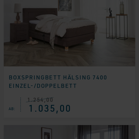
BOXSPRINGBETT HÄLSING 7400
EINZEL-/DOPPELBETT
1.254,00
Ursprünglicher
Aktueller
1.035,00
Preis
Preis
AB:
war:
ist:
€ 1.254,00
€ 1.035,00.