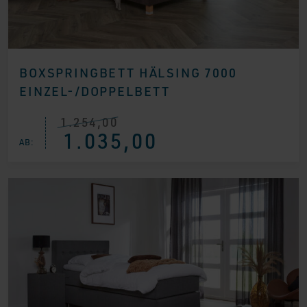
BOXSPRINGBETT HÄLSING 7000
EINZEL-/DOPPELBETT
1.254,00
Ursprünglicher
Aktueller
1.035,00
Preis
Preis
AB:
war:
ist:
€ 1.254,00
€ 1.035,00.