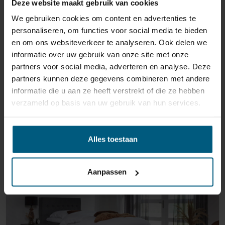
Deze website maakt gebruik van cookies
We gebruiken cookies om content en advertenties te
personaliseren, om functies voor social media te bieden
en om ons websiteverkeer te analyseren. Ook delen we
informatie over uw gebruik van onze site met onze
partners voor social media, adverteren en analyse. Deze
BOXSPRINGBETT HÄLSING 7100
partners kunnen deze gegevens combineren met andere
EINZEL-/DOPPELBETT
informatie die u aan ze heeft verstrekt of die ze hebben
verzameld op basis van uw gebruik van hun services.
1.254,00
Ursprünglicher
Aktueller
1.035,00
Preis
Preis
AB:
war:
ist:
Alles toestaan
€ 1.254,00
€ 1.035,00.
Aanpassen