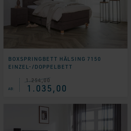
BOXSPRINGBETT HÄLSING 7150
EINZEL-/DOPPELBETT
1.254,00
Ursprünglicher
Aktueller
1.035,00
Preis
Preis
AB:
war:
ist:
€ 1.254,00
€ 1.035,00.