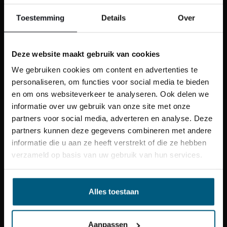
Toestemming
Details
Over
SENDEN SIE EINE E-MAIL
info@slaapcentrum.nl
Deze website maakt gebruik van cookies
SENDEN SIE UNS EINE NACHRICHT
von Facebook Messenger
We gebruiken cookies om content en advertenties te
personaliseren, om functies voor social media te bieden
en om ons websiteverkeer te analyseren. Ook delen we
informatie over uw gebruik van onze site met onze
partners voor social media, adverteren en analyse. Deze
partners kunnen deze gegevens combineren met andere
Unsere Geschäfte
informatie die u aan ze heeft verstrekt of die ze hebben
verzameld op basis van uw gebruik van hun services.
Kundendienst
Alles toestaan
Produktpalette
Aanpassen