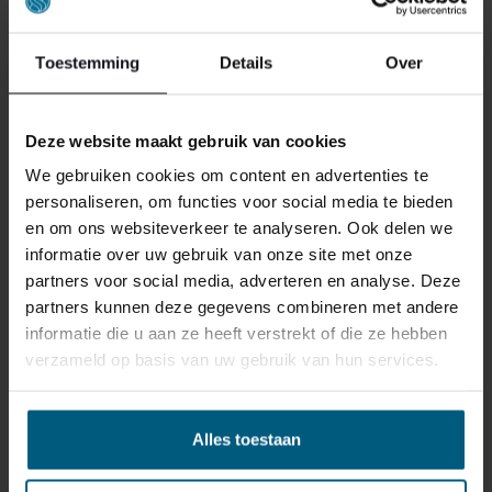
Kwaliteit van het onderstel
Regelmatig
draaien en keren
Toestemming
Details
Over
Het is raadzaam om uw matras elke 3 tot 6 maanden te
draaien en te keren om kuilvorming te voorkomen en
Deze website maakt gebruik van cookies
de levensduur te verlengen.
We gebruiken cookies om content en advertenties te
ALLEEN HET MATRAS
personaliseren, om functies voor social media te bieden
en om ons websiteverkeer te analyseren. Ook delen we
VERVANGEN OF DE COMPLETE
informatie over uw gebruik van onze site met onze
BOXSPRING?
partners voor social media, adverteren en analyse. Deze
partners kunnen deze gegevens combineren met andere
Een boxspring vervangen is alleen nodig als het
informatie die u aan ze heeft verstrekt of die ze hebben
onderstel kuilen vertoont of instabiel is. Controleer
verzameld op basis van uw gebruik van hun services.
daarom altijd de bedbodem. Een slecht onderstel
verkort namelijk de levensduur van uw nieuwe matras.
Alles toestaan
Is de box nog stevig? Dan kunt u eenvoudig een ander
matras op uw boxspring leggen. Het is mogelijk om een