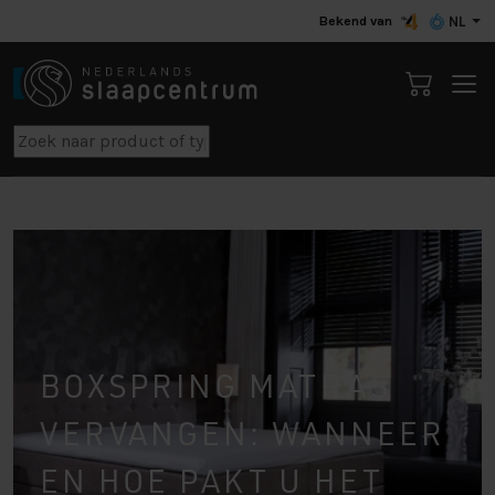
Bekend van
NL
BOXSPRING MATRAS
VERVANGEN: WANNEER
EN HOE PAKT U HET