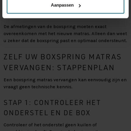
Aanpassen
gewoon matras op een boxspring te leggen, mits de
afmetingen en ondersteuning goed aansluiten.
De afmetingen van de boxspring moeten exact
overeenkomen met het nieuwe matras. Alleen dan weet
u zeker dat de boxspring past en optimaal ondersteunt.
ZELF UW BOXSPRING MATRAS
VERVANGEN: STAPPENPLAN
Een boxspring matras vervangen kan eenvoudig zijn en
vraagt geen technische kennis.
STAP 1: CONTROLEER HET
ONDERSTEL EN DE BOX
Controleer of het onderstel geen kuilen of