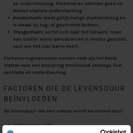
en ondersteuning. Pocketveren ademen goed en
bieden stabiele ondersteuning.
Koudschuim:
biedt gelijkmatige drukverdeling en
is ideaal bij rug- of gewrichtsklachten.
Traagschuim:
vormt zich naar het lichaam, maar
kan sneller warm aanvoelen en is minder geschikt
voor wie het snel warm heeft.
Pocketveringmatrassen worden vaak als het beste
matras voor een boxspring beschouwd vanwege hun
ventilatie en ondersteuning.
FACTOREN DIE DE LEVENSDUUR
BEÏNVLOEDEN
De levensduur van een matras wordt beïnvloed door:
Lichaamsgewicht
Vocht en ventilatie