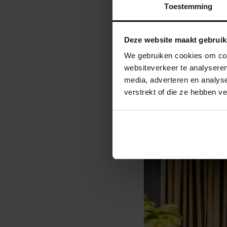
Toestemming
keuze te maken die ec
De showroom in
Amst
Deze website maakt gebruik
plaatsen zoals
Haarl
We gebruiken cookies om cont
Overal staat persoonl
websiteverkeer te analyseren
media, adverteren en analys
verstrekt of die ze hebben v