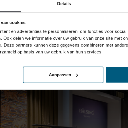
Details
ht goed voelt.
erdam Villa Arena
is goed bereikbaar vanuit Cruquius. Ook
 van cookies
em
,
Hoofddorp
,
Beverwijk
en
Amsterdam
is de locatie eenv
ent en advertenties te personaliseren, om functies voor social
ijke begeleiding centraal.
. Ook delen we informatie over uw gebruik van onze site met on
e. Deze partners kunnen deze gegevens combineren met andere i
erzameld op basis van uw gebruik van hun services.
Aanpassen