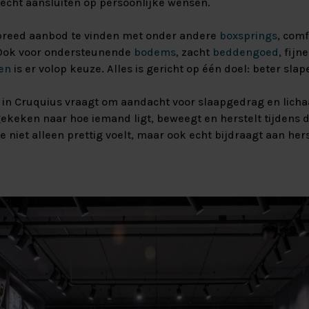
 echt aansluiten op persoonlijke wensen.
beter van
aar maken?
xspring
 Velvet HR55
Lats Vlak
n breed aanbod te vinden met onder andere
boxsprings
, com
 Ook voor ondersteunende
bodems
, zacht
beddengoed
, fijn
ing Premium
Massief Eiken
 SILVER 90%
en
is er volop keuze. Alles is gericht op één doel: beter slap
Massief
 in Cruquius vraagt om aandacht voor slaapgedrag en lic
ekeken naar hoe iemand ligt, beweegt en herstelt tijdens d
 niet alleen prettig voelt, maar ook echt bijdraagt aan hers