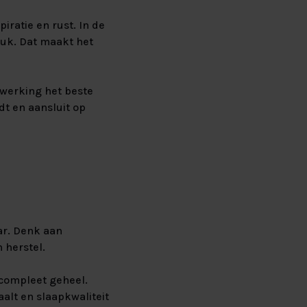
iratie en rust. In de
ruk. Dat maakt het
fwerking het beste
dt en aansluit op
G
ar. Denk aan
 herstel.
compleet geheel.
alt en slaapkwaliteit