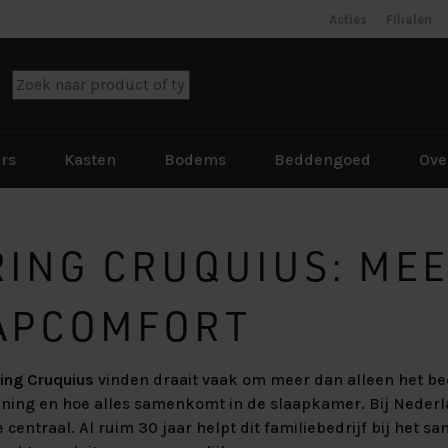
Acties
Filialen
rs
Kasten
Bodems
Beddengoed
Ove
ING CRUQUIUS: ME
atras of
aar maken?
atras of
atras of
le kast voor
menstellen –
 dekbed
AAPCOMFORT
uit?
heden
s?
 dekbed
s?
-lift: must-
 dekbed
bed? Deze
nmaak: hoe
 makkelijker
apmythes:
ing Cruquius
vinden draait vaak om meer dan alleen het bed
kamer van nu
s?
achtrust
geruimde
 boxspring
beter van
rd of zacht
uning en hoe alles samenkomt in de slaapkamer. Bij Nede
e centraal. Al ruim 30 jaar helpt dit familiebedrijf bij het s
apmythes: