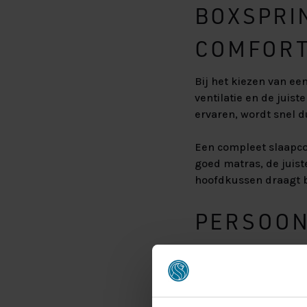
BOXSPRI
COMFORT
Bij het kiezen van ee
ventilatie en de juis
ervaren, wordt snel du
Een compleet slaapco
goed matras, de juis
hoofdkussen draagt b
PERSOONL
CRUQUIU
In de showroom wordt
rustig te proefliggen