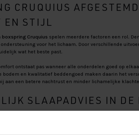
NG CRUQUIUS AFGESTEMD
 EN STIJL
n
boxspring Cruquius
spelen meerdere factoren een rol. Den
te ondersteuning voor het lichaam. Door verschillende uitvoe
idelijk wat het beste past.
mfort ontstaat pas wanneer alle onderdelen goed op elkaa
te bodem en kwalitatief beddengoed maken daarin het vers
ij aan een betere nachtrust en minder lichamelijke klachte
IJK SLAAPADVIES IN DE
S
 uitgebreid de tijd genomen om verschillende boxsprings t
 ontstaat een eerlijk beeld van comfort en ondersteuning. 