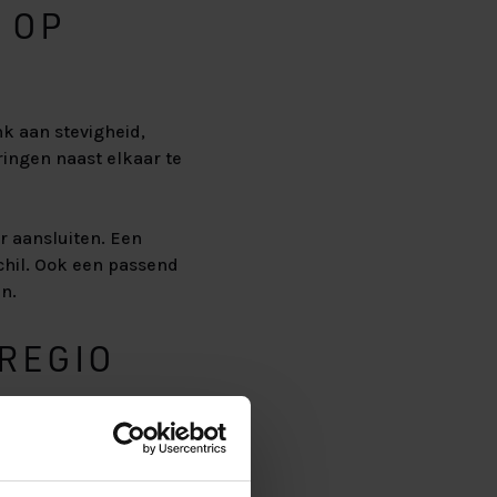
 OP
k aan stevigheid,
ringen naast elkaar te
r aansluiten. Een
chil. Ook een passend
n.
 REGIO
e ervaren. Door
Dat helpt om een