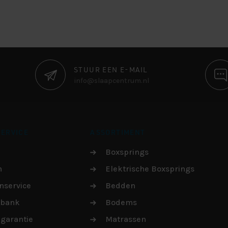
STUUR EEN E-MAIL
info@slaapcentrum.nl
ERVICE
ASSORTIMENT
Boxsprings
n
Elektrische Boxsprings
nservice
Bedden
sbank
Bodems
garantie
Matrassen