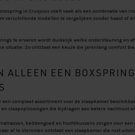
oxspring in Cruquius voelt vaak als een combinatie van insp
m verschillende modellen te vergelijken zonder haast of d
ings te ervaren wordt duidelijk welke ondersteuning en a
ke situatie. Zo ontstaat een keuze die jarenlang comfort bie
N ALLEEN EEN BOXSPRIN
S
er een compleet assortiment voor de slaapkamer beschikba
en slaapoplossingen die bijdragen aan betere nachtrust en
 matrassen, beddengoed en hoofdkussens zorgen voor een 
kaar af te stemmen ontstaat een slaapkamer die rust uitstra