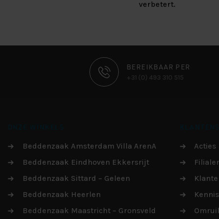
verbetert.
CONTACT
BEREIKBAAR PER
+31 (0) 493 310 515
INFORMATIE
ONZE WINKELS
KLANTENS
Beddenzaak Amsterdam Villa ArenA
Acties
Beddenzaak Eindhoven Ekkersrijt
Filiale
Beddenzaak Sittard – Geleen
Klante
Beddenzaak Heerlen
Kenni
Beddenzaak Maastricht – Gronsveld
Omruil