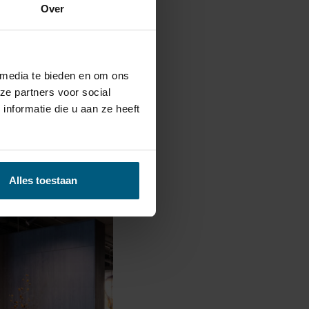
Over
 vanuit omliggende
oudig te bezoeken.
 media te bieden en om ons
ze partners voor social
nformatie die u aan ze heeft
Alles toestaan