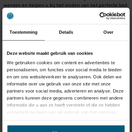
wensen en helpen u bij het vinden van het perfecte bed.
Wilt u een bed dat aansluit bij uw interieur? Wij bieden
diverse stijlen, stoffen en kleuren, zodat u altijd een
bed vindt dat bij u past. Zo bent u in onze beddenwinkel
Toestemming
Details
Over
vlakbij Mierlo verzekerd van een nieuw matras of bed
dat aansluit op uw wensen.
Deze website maakt gebruik van cookies
We gebruiken cookies om content en advertenties te
personaliseren, om functies voor social media te bieden
en om ons websiteverkeer te analyseren. Ook delen we
informatie over uw gebruik van onze site met onze
partners voor social media, adverteren en analyse. Deze
partners kunnen deze gegevens combineren met andere
informatie die u aan ze heeft verstrekt of die ze hebben
verzameld op basis van uw gebruik van hun services.