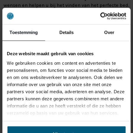
wensen en helpen u bij het vinden van het perfecte bed.
Wilt u een bed dat aansluit bij uw interieur? Wij bieden
diverse stijlen, stoffen en kleuren, zodat u altijd een
bed vindt dat bij u past. Zo bent u in onze beddenwinkel
Toestemming
Details
Over
vlakbij Best verzekerd van een nieuw matras of bed dat
aansluit op uw wensen.
Deze website maakt gebruik van cookies
We gebruiken cookies om content en advertenties te
personaliseren, om functies voor social media te bieden
en om ons websiteverkeer te analyseren. Ook delen we
informatie over uw gebruik van onze site met onze
partners voor social media, adverteren en analyse. Deze
partners kunnen deze gegevens combineren met andere
informatie die u aan ze heeft verstrekt of die ze hebben
verzameld op basis van uw gebruik van hun services.