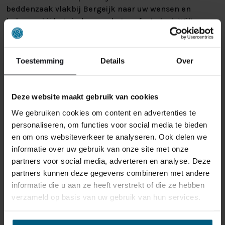
beddenzaak vlakbij Bergeijk naar uw wensen en
helpen u bij het vinden van het perfecte bed. Wilt u een
bed dat aansluit bij uw interieur? Wij bieden diverse
stijlen, stoffen en kleuren, zodat u altijd een bed vindt
dat bij u past. Zo bent u in onze beddenwinkel vlakbij
Toestemming
Details
Over
Bergeijk verzekerd van een nieuw matras of bed dat
aansluit op uw wensen.
Deze website maakt gebruik van cookies
We gebruiken cookies om content en advertenties te
personaliseren, om functies voor social media te bieden
en om ons websiteverkeer te analyseren. Ook delen we
informatie over uw gebruik van onze site met onze
partners voor social media, adverteren en analyse. Deze
partners kunnen deze gegevens combineren met andere
informatie die u aan ze heeft verstrekt of die ze hebben
verzameld op basis van uw gebruik van hun services.