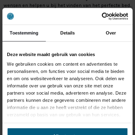
wensen en helpen u bij het vinden van het perfecte bed.
Wilt u een bed dat aansluit bij uw interieur? Wij bieden
diverse stijlen, stoffen en kleuren, zodat u altijd een
bed vindt dat bij u past. Zo bent u in onze beddenwinkel
Toestemming
Details
Over
vlakbij Beek verzekerd van een nieuw matras of bed
dat aansluit op uw wensen.
Deze website maakt gebruik van cookies
We gebruiken cookies om content en advertenties te
personaliseren, om functies voor social media te bieden
en om ons websiteverkeer te analyseren. Ook delen we
informatie over uw gebruik van onze site met onze
partners voor social media, adverteren en analyse. Deze
partners kunnen deze gegevens combineren met andere
informatie die u aan ze heeft verstrekt of die ze hebben
verzameld op basis van uw gebruik van hun services.