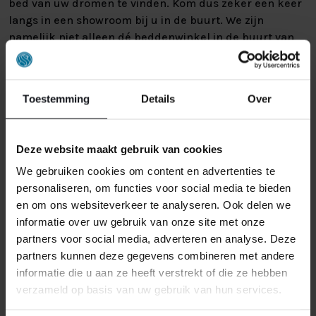
bed van uw dromen te vinden. Kom dus zeker een keer
langs in een showroom bij u in de buurt. We zijn
namelijk niet alleen dé beddenwinkel in de buurt van
Vlijmen, maar ook in
Oisterwijk
,
Schijndel
,
Venlo
en
Valkenswaard
. We hebben verschillende filialen
verspreid over Limburg en Brabant. Zo zit er altijd wel
Toestemming
Details
Over
een Nederlands Slaapcentrum bij u in de buurt. Ervaar
zelf het verschil en geniet van de nachtrust die u
verdient!
Deze website maakt gebruik van cookies
We gebruiken cookies om content en advertenties te
personaliseren, om functies voor social media te bieden
en om ons websiteverkeer te analyseren. Ook delen we
informatie over uw gebruik van onze site met onze
partners voor social media, adverteren en analyse. Deze
partners kunnen deze gegevens combineren met andere
informatie die u aan ze heeft verstrekt of die ze hebben
verzameld op basis van uw gebruik van hun services.