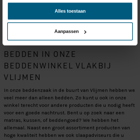
Alles toestaan
Aanpassen
VEEL MEER DAN ALLEEN
BEDDEN IN ONZE
BEDDENWINKEL VLAKBIJ
VLIJMEN
In onze beddenzaak in de buurt van Vlijmen hebben we
veel meer dan alleen bedden. Zo kunt u ook in onze
winkel terecht voor andere producten die u nodig heeft
voor een goede nachtrust. Bent u op zoek naar een
matras, kussen, of beddengoed? We hebben het
allemaal. Naast een groot assortiment producten van
hoge kwaliteit hebben we ook slaapadviseurs die u