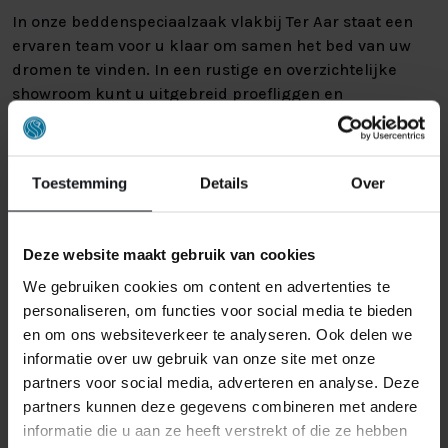
In onze beddenspeciaalzaak vlakbij Ter Aar staat een
ervaren team voor u klaar om samen het bed van uw
dromen te vinden. In een rustige en overzichtelijke
showroom kunt u uitgebreid proefliggen en
verschillende boxsprings en matrassen vergelijken. Wij
nemen de tijd en zorgen ervoor dat u met vertrouwen
uw keuze maakt.
Toestemming
Details
Over
Nederlands Slaapcentrum is niet alleen een vertrouwde
beddenzaak voor Ter Aar, maar ook voor
Purmerend
,
Deze website maakt gebruik van cookies
Nieuw-Vennep
en
Naarden
. Overal staat dezelfde
persoonlijke service en kwaliteit centraal waar wij al
We gebruiken cookies om content en advertenties te
jarenlang om bekendstaan.
personaliseren, om functies voor social media te bieden
en om ons websiteverkeer te analyseren. Ook delen we
MAAK ER EEN GEZELLIG UITJE
informatie over uw gebruik van onze site met onze
partners voor social media, adverteren en analyse. Deze
VAN BIJ AMSTERDAM VILLA
partners kunnen deze gegevens combineren met andere
informatie die u aan ze heeft verstrekt of die ze hebben
ARENA