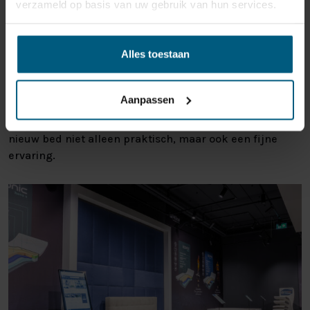
verzameld op basis van uw gebruik van hun services.
Onze beddenzaak nabij Ter Aar is gevestigd in
Amsterdam Villa Arena. Dat betekent dat u uw bezoek
Alles toestaan
eenvoudig kunt combineren met een gezellig dagje uit.
Geniet van een lunch, doe inspiratie op bij andere
woonwinkels of maak er een ontspannen middag van
Aanpassen
met het gezin. Ook met kinderen is het een prettige en
overzichtelijke locatie. Zo wordt het uitzoeken van een
nieuw bed niet alleen praktisch, maar ook een fijne
ervaring.