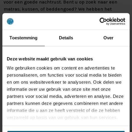
voor een goede nachtrust. Bent u op zoek naar een
matras, kussen, of beddengoed? We hebben het
allemaal. Naast een groot assortiment producten van
hoge kwaliteit hebben we ook slaapadviseurs die u
helpen met het maken van de juiste keuze. Zo loopt u
altijd met het beste bed voor u de deur uit.
Toestemming
Details
Over
Deze website maakt gebruik van cookies
We gebruiken cookies om content en advertenties te
personaliseren, om functies voor social media te bieden
en om ons websiteverkeer te analyseren. Ook delen we
informatie over uw gebruik van onze site met onze
partners voor social media, adverteren en analyse. Deze
partners kunnen deze gegevens combineren met andere
informatie die u aan ze heeft verstrekt of die ze hebben
verzameld op basis van uw gebruik van hun services.