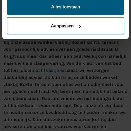
Alles toestaan
EEN GOED BED VOOR
Aanpassen
IEDEREEN
Bij onze beddenwinkel vlakbij Boxtel kunt u terecht
voor persoonlijk advies over een goede nachtrust. U
krijgt dus meer dan alleen een bed. We kijken namelijk
naar uw hele slaapervaring. Van de kleur van het bed
tot het juiste
nachtkastje
ernaast, wij verzorgen
deskundig advies. Zo kunt u bij onze beddenwinkel
vlakbij Boxtel terecht voor alles wat u nodig heeft voor
een goede nachtrust. Wij begrijpen namelijk het belang
van goede slaap. Daarom vinden we het belangrijk dat
dit bereikbaar is voor iedereen. Door onze prijzen laag
te houden en onze kwaliteit hoog te houden, maken we
dit mogelijk. Kom dus zeker eens op de koffie, dan
adviseren we u op basis van uw voorkeuren en