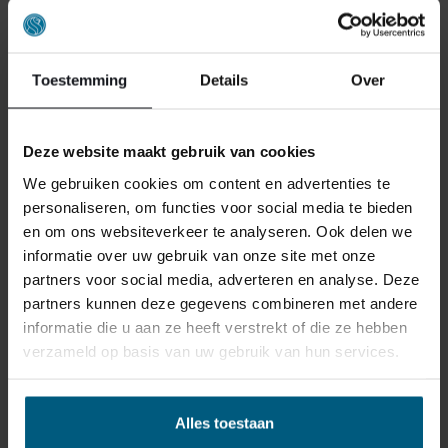
stap en beantwoorden al uw vragen. We leggen
duidelijk uit welke materialen, matrassen en
ondersteuning het beste passen bij uw lichaam en
slaapgedrag. Zo weet u zeker dat u een weloverwogen
Toestemming
Details
Over
keuze maakt.
Nederlands Slaapcentrum heeft meerdere vestigingen,
Deze website maakt gebruik van cookies
niet alleen in
Amsterdam
, maar verspreid door
We gebruiken cookies om content en advertenties te
Nederland en is voor veel mensen dé vertrouwde
personaliseren, om functies voor social media te bieden
beddenwinkel Amsterdam Oost en omgeving
en om ons websiteverkeer te analyseren. Ook delen we
geworden. Dankzij onze jarenlange ervaring en
informatie over uw gebruik van onze site met onze
persoonlijke service weten klanten ons vanuit
partners voor social media, adverteren en analyse. Deze
verschillende regio’s te vinden voor eerlijk slaapadvies
partners kunnen deze gegevens combineren met andere
en hoogwaardige bedden.
informatie die u aan ze heeft verstrekt of die ze hebben
verzameld op basis van uw gebruik van hun services.
Alles toestaan