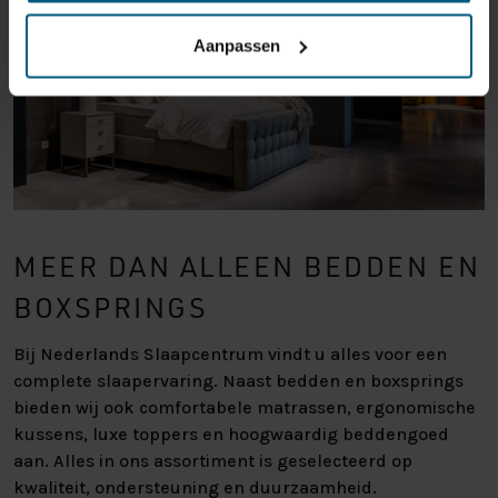
Aanpassen
MEER DAN ALLEEN BEDDEN EN
BOXSPRINGS
Bij Nederlands Slaapcentrum vindt u alles voor een
complete slaapervaring. Naast bedden en boxsprings
bieden wij ook comfortabele matrassen, ergonomische
kussens, luxe toppers en hoogwaardig beddengoed
aan. Alles in ons assortiment is geselecteerd op
kwaliteit, ondersteuning en duurzaamheid.