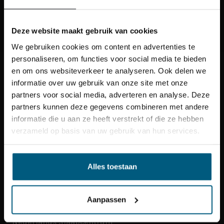
SENDEN SIE UNS EINE NACHRICHT
von Facebook Messenger
Deze website maakt gebruik van cookies
We gebruiken cookies om content en advertenties te
personaliseren, om functies voor social media te bieden
en om ons websiteverkeer te analyseren. Ook delen we
informatie over uw gebruik van onze site met onze
Unsere Geschäfte
partners voor social media, adverteren en analyse. Deze
partners kunnen deze gegevens combineren met andere
informatie die u aan ze heeft verstrekt of die ze hebben
Kundendienst
verzameld op basis van uw gebruik van hun services.
Produktpalette
Alles toestaan
Aanpassen
UNSER HAUPTSITZ
Nederlands Slaapcentrum