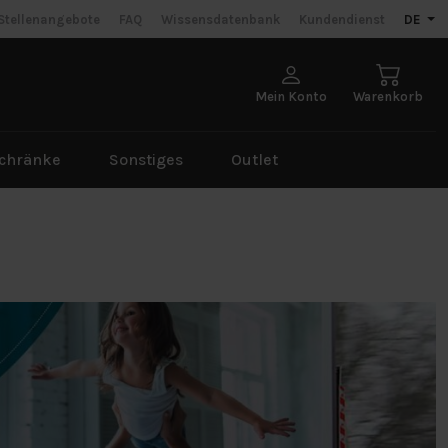
Stellenangebote
FAQ
Wissensdatenbank
Kundendienst
DE
Mein Konto
Warenkorb
chränke
Sonstiges
Outlet
FRAGEN ZU
FRAGEN ZU BETTEN?
FRAGEN ZU
FRAGEN ZU
FRAGEN ZU MATRATZEN?
FRAGEN ZU
FRAGEN ZU SCHRÄNKE?
NOCH FRAGEN?
BOXSPRINGBETTEN?
BETTWÄSCHE?
LATTENROSTE?
MATRATZENTOPPER?
Machen Sie ein
Machen Sie ein
Machen Sie ein
Machen Sie ein
termin
termin
termin
termin
in einem unserer
in einem unserer
in einem unserer
in einem unserer
betriebe
betriebe
betriebe
betriebe
oder kommen Sie einfach
oder kommen Sie einfach
oder kommen Sie einfach
oder kommen Sie einfach
Machen Sie ein
Machen Sie ein
Machen Sie ein
Machen Sie ein
termin
termin
termin
termin
in einem unserer
in einem unserer
in einem unserer
in einem unserer
vorbei.
vorbei.
vorbei.
vorbei.
betriebe
betriebe
betriebe
betriebe
oder kommen Sie einfach
oder kommen Sie einfach
oder kommen Sie einfach
oder kommen Sie einfach
vorbei.
vorbei.
vorbei.
vorbei.
ERREICHEN SIE UNS UNTER
ERREICHEN SIE UNS UNTER
ERREICHEN SIE UNS UNTER
ERREICHEN SIE UNS UNTER
+31 (0) 493 310 515
+31 (0) 493 310 515
+31 (0) 493 310 515
+31 (0) 493 310 515
ERREICHEN SIE UNS UNTER
ERREICHEN SIE UNS UNTER
ERREICHEN SIE UNS UNTER
ERREICHEN SIE UNS UNTER