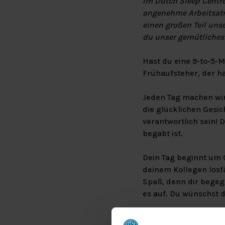
Im Dutch Sleep Centr
angenehme Arbeitsatm
einen großen Teil unse
du unser gemütliches
Hast du eine 9-to-5-Me
Frühaufsteher, der ha
Jeden Tag machen wir
die glücklichen Gesic
verantwortlich sein! 
begabt ist.
Dein Tag beginnt um 
deinem Kollegen losf
Spaß, denn dir begeg
es auf. Du wünschst 
Was bieten wir dir?