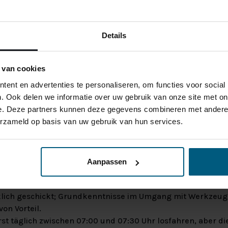
ichkeit; jeder Tag ist ein Fest! Die ungezwungene Atmosphä
hlfühlst. Keine Strenge, sei einfach du selbst!
Details
es selbst behalten.
ertrag mit Festanstellung nach 3 Verlängerungen
rundgehalt erhältst du 150% Überstundenvergütung. Großar
 van cookies
gut um unsere Mitarbeiter. Rente, Urlaubsgeld, Versicher
ent en advertenties te personaliseren, om functies voor social
uss, etc. Darüber brauchst du dir überhaupt keine Gedan
. Ook delen we informatie over uw gebruik van onze site met on
itskleidung wie Hemden, Pullover, Hosen, Strickjacken und
e. Deze partners kunnen deze gegevens combineren met andere i
komplette Garderobe!
erzameld op basis van uw gebruik van hun services.
Rabatt auf unser gesamtes Sortiment. Hast du zufällig e
der einer Mitarbeiterparty. Gemütlich, oder?
n dir?
Aanpassen
ührerschein gemacht.
lich geschickt; Grundkenntnisse im Umgang mit Werkzeug
on Vorteil.
irst täglich zwischen 07:00 und 07:30 Uhr losfahren, aber die