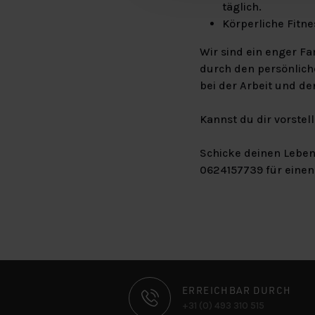
täglich.
Körperliche Fitne
Wir sind ein enger Fa
durch den persönlich
bei der Arbeit und d
Kannst du dir vorstel
Schicke deinen Leben
0624157739 für einen
KONTAKTINFORMATION
ERREICHBAR DURCH
+31 (0) 493 310 515