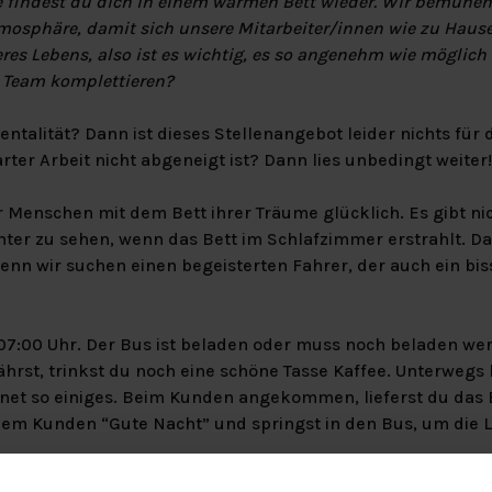
e findest du dich in einem warmen Bett wieder. Wir bemühe
osphäre, damit sich unsere Mitarbeiter/innen wie zu Hause 
res Lebens, also ist es wichtig, es so angenehm wie möglich 
 Team komplettieren?
ntalität? Dann ist dieses Stellenangebot leider nichts für d
rter Arbeit nicht abgeneigt ist? Dann lies unbedingt weiter!
 Menschen mit dem Bett ihrer Träume glücklich. Es gibt nic
hter zu sehen, wenn das Bett im Schlafzimmer erstrahlt. D
Denn wir suchen einen begeisterten Fahrer, der auch ein b
07:00 Uhr. Der Bus ist beladen oder muss noch beladen wer
ährst, trinkst du noch eine schöne Tasse Kaffee. Unterwegs
net so einiges. Beim Kunden angekommen, lieferst du das 
dem Kunden “Gute Nacht” und springst in den Bus, um die L