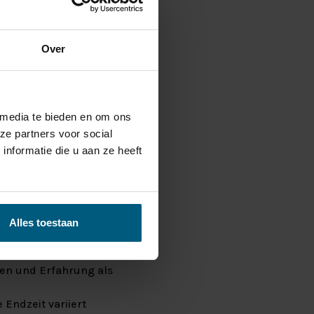
re sorgt dafür, dass
Over
tig!
ung,
 media te bieden en om ons
ken zu machen!
ze partners voor social
 Schuhe zur
nformatie die u aan ze heeft
in Bett gesehen?
Alles toestaan
en und Erfahrung als
 Endzeit variiert