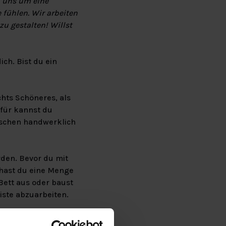
n uns um eine
fühlen. Wir arbeiten
zu gestalten! Willst
ich. Bist du ein
hts Schöneres, als
afür kannst du
isschen handwerklich
den. Bevor du mit
 hast du eine Menge
Bett aus oder baust
iste abzuarbeiten.