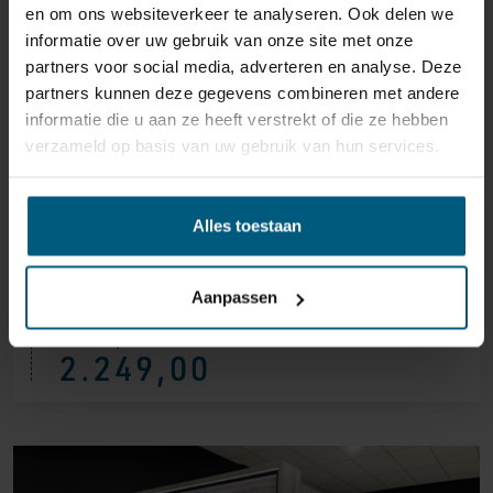
en om ons websiteverkeer te analyseren. Ook delen we
informatie over uw gebruik van onze site met onze
partners voor social media, adverteren en analyse. Deze
partners kunnen deze gegevens combineren met andere
informatie die u aan ze heeft verstrekt of die ze hebben
verzameld op basis van uw gebruik van hun services.
Alles toestaan
HÄLSING 8100 ELECTRIC 180×200 –
SHOWROOM!
Aanpassen
3.195,00
Ursprünglicher
Aktueller
2.249,00
Preis
Preis
war:
ist:
€ 3.195,00
€ 2.249,00.