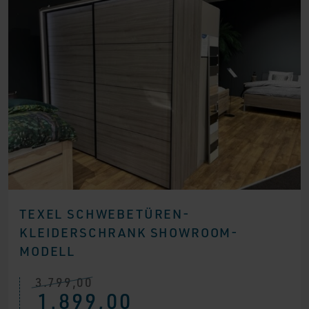
TEXEL SCHWEBETÜREN-
KLEIDERSCHRANK SHOWROOM-
MODELL
3.799,00
Ursprünglicher
Aktueller
1.899,00
Preis
Preis