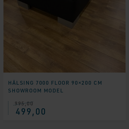
HÄLSING 7000 FLOOR 90×200 CM
SHOWROOM MODEL
995,00
Ursprünglicher
Aktueller
499,00
Preis
Preis
war:
ist:
€ 995,00
€ 499,00.