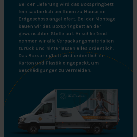
MATRATZENBEZUG
Bei der Lieferung wird das Boxspringbett
fein säuberlich bei Ihnen zu Hause im
Dieser Topper wurde kürzlich mit einem brandneuen
Erdgeschoss angeliefert. Bei der Montage
Matratzenbezug geliefert: dem 3D Silver
bauen wir das Boxspringbett an der
Matratzenbezug. Dieser Bezug ist mit Silberfäden
gewünschten Stelle auf. Anschließend
versteppt und aus langlebigen Materialien hergestellt.
nehmen wir alle Verpackungsmaterialien
Diese Silberfäden fördern die Durchblutung Ihres
zurück und hinterlassen alles ordentlich.
Körpers, auch in kalten Winternächten. Sie bewirken
Das Boxspringbett wird ordentlich in
nämlich, dass Sie bei Kälte weniger Körperwärme
Karton und Plastik eingepackt, um
verlieren, so dass sich Ihre Kapillaren weniger
Beschädigungen zu vermeiden.
verengen. Und da verengte Kapillaren den Blutfluss
behindern, ist es sehr wertvoll, dass der
Matratzenbezug dies verhindern kann!
Darüber hinaus ist der Matratzenbezug auch
antibakteriell, staubmilbenhemmend und
antiallergisch. Das Silbergarn macht den
Matratzenbezug noch widerstandsfähiger gegen
Bakterien. Dieser Matratzenbezug ist also nicht nur gut