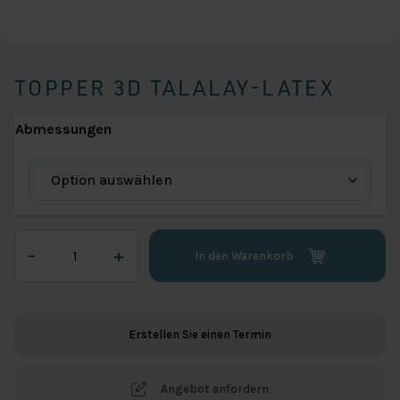
TOPPER 3D TALALAY-LATEX
Abmessungen
Topper
–
+
In den Warenkorb
3D
Talalay-
Latex
Menge
Erstellen Sie einen Termin
Angebot anfordern