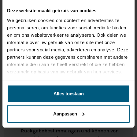
Natürlich finden Sie bei Nederlands Slaapcentrum
auch die perfekte Obermatratze. Möchten Sie unser
Deze website maakt gebruik van cookies
Sortiment mit eigenen Augen sehen, brauchen Sie eine
We gebruiken cookies om content en advertenties te
persönliche Beratung oder haben Sie sonstige Fragen?
personaliseren, om functies voor social media te bieden
Dann sind Sie jederzeit in einer unserer Filialen
en om ons websiteverkeer te analyseren. Ook delen we
willkommen!
informatie over uw gebruik van onze site met onze
partners voor social media, adverteren en analyse. Deze
In der Übersicht auf der rechten Seite finden Sie alle
partners kunnen deze gegevens combineren met andere
Spezifikationen. Sind Sie interessiert? Nehmen Sie für
informatie die u aan ze heeft verstrekt of die ze hebben
Fragen oder Beratung Kontakt mit uns auf oder kommen
verzameld op basis van uw gebruik van hun services.
Sie in einem unserer Geschäfte vorbei!
ONS RETOURBELEID
Alles toestaan
Individuell gestaltete Artikel wie Matratzen,
Aanpassen
Lattenroste, Obermatratzen und Boxspring-
Sets fallen NICHT unter die
Rückgabebestimmungen und können von