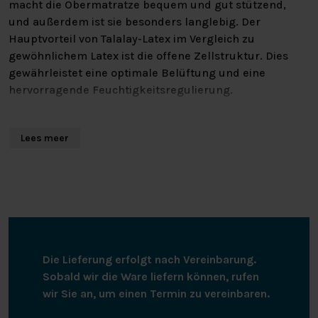
macht die Obermatratze bequem und gut stützend,
und außerdem ist sie besonders langlebig. Der
Hauptvorteil von Talalay-Latex im Vergleich zu
gewöhnlichem Latex ist die offene Zellstruktur. Dies
gewährleistet eine optimale Belüftung und eine
hervorragende Feuchtigkeitsregulierung.
Ab einer Größe von 140 cm x 200 cm können Sie sich
Lees meer
auch für eine geteilte Obermatratze entscheiden. Bei
dieser Art von Obermatratze gibt es einen Schlitz in der
Obermatratze, und zwar in der Mitte am Kopfende. So
können Sie und Ihr Partner das Kopfteil unabhängig
voneinander anheben oder absenken. Sie wollen
schlafen, während Ihr Partner noch ein Buch liest?
Dank der geteilten Obermatratze können Sie dies
Die Lieferung erfolgt nach Vereinbarung.
gleichzeitig tun! Der Topper ist etwa 8 cm dick.
Sobald wir die Ware liefern können, rufen
wir Sie an, um einen Termin zu vereinbaren.
NEU: DER 3D-SILVER-