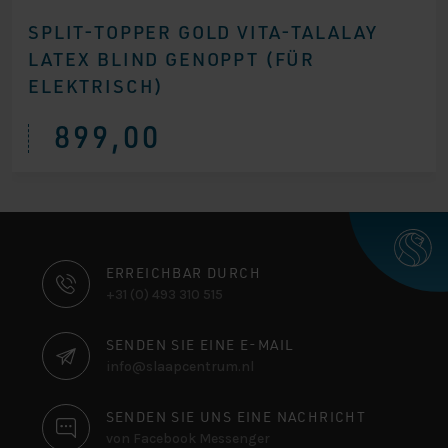
SPLIT-TOPPER GOLD VITA-TALALAY
LATEX BLIND GENOPPT (FÜR
ELEKTRISCH)
899,00
KONTAKTINFORMATIONEN
ERREICHBAR DURCH
+31 (0) 493 310 515
SENDEN SIE EINE E-MAIL
info@slaapcentrum.nl
SENDEN SIE UNS EINE NACHRICHT
von Facebook Messenger