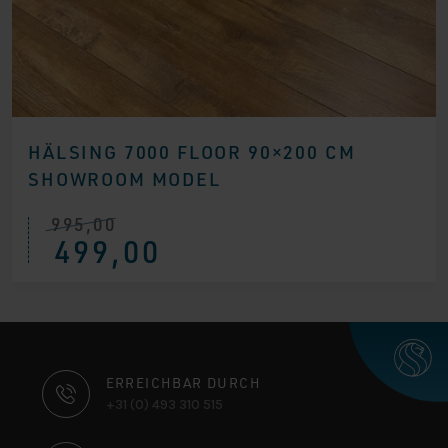
HÄLSING 7000 FLOOR 90×200 CM
SHOWROOM MODEL
995,00
Ursprünglicher
Aktueller
499,00
Preis
Preis
war:
ist:
€ 995,00
€ 499,00.
KONTAKTINFORMATIONEN
ERREICHBAR DURCH
+31 (0) 493 310 515