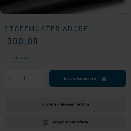
STOFFMUSTER ADORE
300,00
Auf Lager
Stoffmuster
–
+
In den Warenkorb
Adore
Menge
Erstellen Sie einen Termin
Angebot anfordern