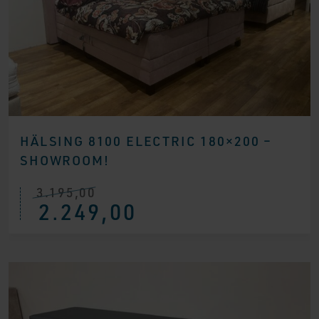
HÄLSING 8100 ELECTRIC 180×200 –
SHOWROOM!
3.195,00
Ursprünglicher
Aktueller
2.249,00
Preis
Preis
war:
ist:
€ 3.195,00
€ 2.249,00.