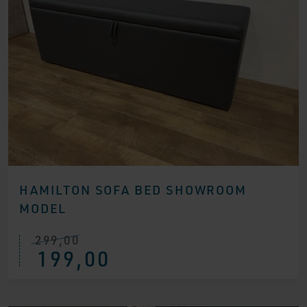
HAMILTON SOFA BED SHOWROOM
MODEL
299,00
Ursprünglicher
Aktueller
199,00
Preis
Preis
war:
ist:
€ 299,00
€ 199,00.