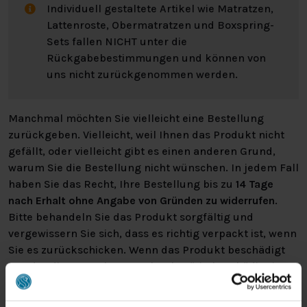
Individuell gestaltete Artikel wie Matratzen,
Lattenroste, Obermatratzen und Boxspring-
Sets fallen NICHT unter die
Rückgabebestimmungen und können von
uns nicht zurückgenommen werden.
Manchmal möchten Sie vielleicht eine Bestellung
zurückgeben. Vielleicht, weil Ihnen das Produkt nicht
gefällt, oder vielleicht gibt es einen anderen Grund,
warum Sie die Bestellung nicht wünschen. In jedem Fall
haben Sie das Recht, Ihre Bestellung bis zu
14 Tage
nach Erhalt ohne Angabe von Gründen zu widerrufen
.
Bitte behandeln Sie das Produkt sorgfältig und
vergewissern Sie sich, dass es richtig verpackt ist, wenn
Sie es zurückschicken. Wenn das Produkt beschädigt
ist oder die Verpackung mehr als nötig beschädigt ist,
können wir Ihnen diese Wertminderung des Produkts
in Rechnung stellen.