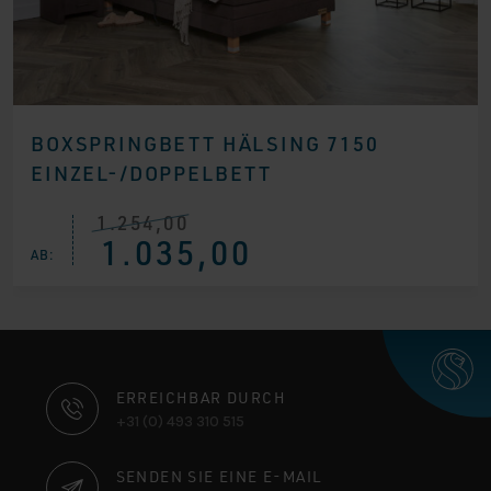
BOXSPRINGBETT HÄLSING 7150
EINZEL-/DOPPELBETT
1.254,00
Ursprünglicher
Aktueller
1.035,00
Preis
Preis
AB:
war:
ist:
€ 1.254,00
€ 1.035,00.
KONTAKTINFORMATIONEN
ERREICHBAR DURCH
+31 (0) 493 310 515
SENDEN SIE EINE E-MAIL