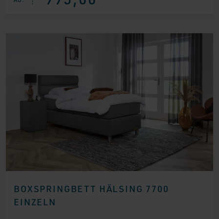
war:
ist:
€ 1.995,00
€ 995,00.
BOXSPRINGBETT HÄLSING 7700
EINZELN