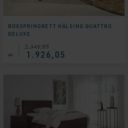
BOXSPRINGBETT HÄLSING QUATTRO
DELUXE
2.345,00
Ursprünglicher
Aktueller
1.926,05
Preis
Preis
AB:
war:
ist:
€ 2.345,00
€ 1.926,05.