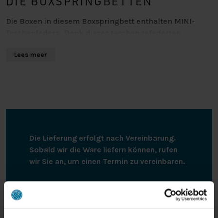
DIE BOXSPRINGBETTEN
Die Boxen in diesem Boxspringbett enthalten MINI-
Taschenfedern. Dank dieser taschengefederten
Boxspringbetten liegst du stabiler und bist weniger
Lees meer
anfällig für Beschwerden, wenn du auf der falschen
Seite liegst. Die Box besteht aus einzelnen Taschen, so
dass sich die Federn mit der Form deines Körpers
bewegen. Ein weiterer Vorteil ist, dass die
taschengefederte Boxspringeinheit perfekt belüftet
wird und ihre Elastizität behält. So hast du lange Zeit
Freude an einem Boxspringbett der Spitzenklasse.
Die Lieferung erfolgt nach Vereinbarung.
DIE MATRATZEN
Sobald wir die Ware liefern können, rufen
wir Sie an, um einen Termin zu vereinbaren.
Wenn du an eine Matratze denkst, die dir perfekten
Halt und maximalen Komfort beim Schlafen bietet,
Bei der Lieferung wird das Boxspringbett
denkst du an die Taschenfederkernmatratze des
fein säuberlich bei Ihnen zu Hause im
Hälsing 7000. Diese Matratze besteht aus 9
Erdgeschoss angeliefert. Bei der Montage