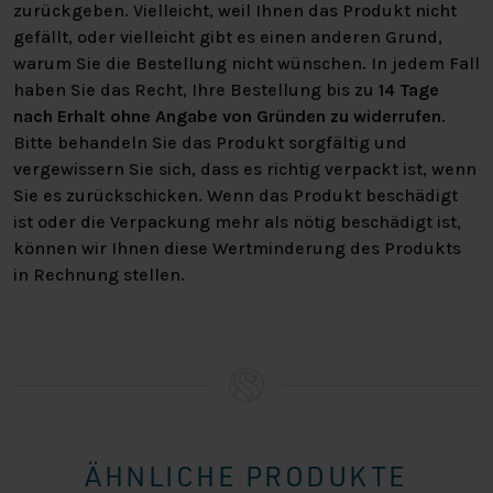
zurückgeben. Vielleicht, weil Ihnen das Produkt nicht
besuche bitte einen unserer Läden. Du kannst jederzeit
gefällt, oder vielleicht gibt es einen anderen Grund,
die auf dem Foto gezeigte Farbe bestellen, die wir bei
warum Sie die Bestellung nicht wünschen. In jedem Fall
der
Zusammenstellung deines Bettes
zur Auswahl
haben Sie das Recht, Ihre Bestellung bis zu
14 Tage
stellen
.
nach Erhalt ohne Angabe von Gründen zu widerrufen
.
Bitte behandeln Sie das Produkt sorgfältig und
Farbe wie abgebildet: Boston Plumb
vergewissern Sie sich, dass es richtig verpackt ist, wenn
Sie es zurückschicken. Wenn das Produkt beschädigt
Natürlich findest du bei Nederlands Slaapcentrum
ist oder die Verpackung mehr als nötig beschädigt ist,
auch das perfekte Boxspringbett nach Maß. Möchtest
können wir Ihnen diese Wertminderung des Produkts
du unser Sortiment mit eigenen Augen sehen, brauchst
in Rechnung stellen.
du eine persönliche Beratung oder hast du andere
Fragen? Dann bist du jederzeit herzlich eingeladen, in
einer unserer Filialen vorbeizuschauen!
In der Übersicht auf der rechten Seite findest du alle
Spezifikationen. Bist du interessiert? Unter “Stell dir
dein eigenes Bett zusammen” findest du alle
ÄHNLICHE PRODUKTE
Möglichkeiten, wie du dein perfektes Bett