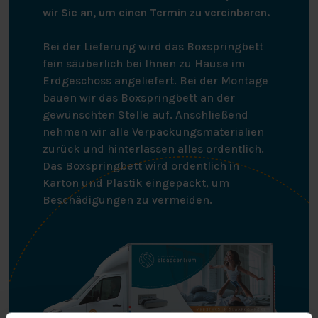
wir Sie an, um einen Termin zu vereinbaren.
Bei der Lieferung wird das Boxspringbett
fein säuberlich bei Ihnen zu Hause im
Erdgeschoss angeliefert. Bei der Montage
bauen wir das Boxspringbett an der
gewünschten Stelle auf. Anschließend
nehmen wir alle Verpackungsmaterialien
zurück und hinterlassen alles ordentlich.
Das Boxspringbett wird ordentlich in
Karton und Plastik eingepackt, um
Beschädigungen zu vermeiden.