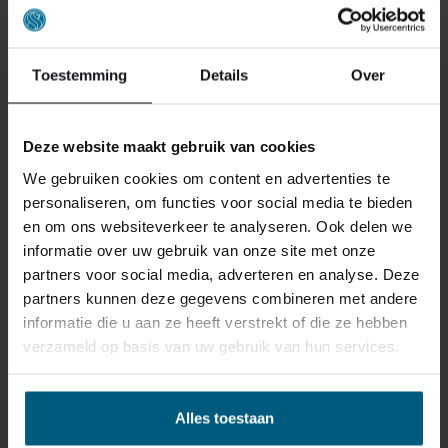
Toestemming
Details
Over
IM UMKREIS VON 40 KM UM JEDE
Deze website maakt gebruik van cookies
FILIALE LIEFERN UND
We gebruiken cookies om content en advertenties te
MONTIEREN WIR
personaliseren, om functies voor social media te bieden
BOXSPRINGBETTEN/BETTEN AB
en om ons websiteverkeer te analyseren. Ook delen we
informatie over uw gebruik van onze site met onze
€ 1000,- KOSTENLOS.
partners voor social media, adverteren en analyse. Deze
partners kunnen deze gegevens combineren met andere
informatie die u aan ze heeft verstrekt of die ze hebben
verzameld op basis van uw gebruik van hun services.
Alles toestaan