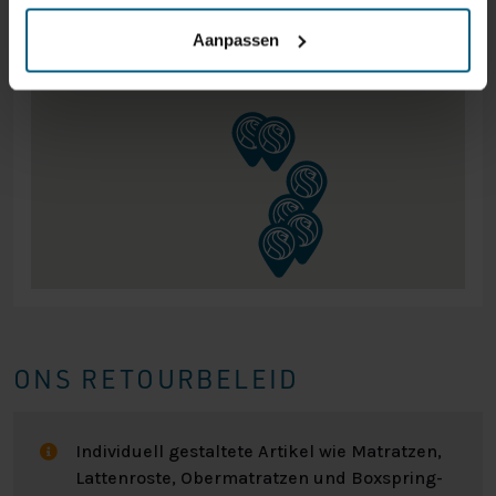
Aanpassen
ONS RETOURBELEID
Individuell gestaltete Artikel wie Matratzen,
Lattenroste, Obermatratzen und Boxspring-