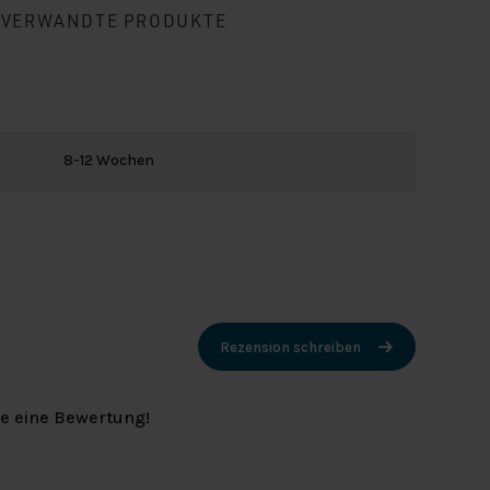
VERWANDTE PRODUKTE
8-12 Wochen
Rezension schreiben
ie eine Bewertung!