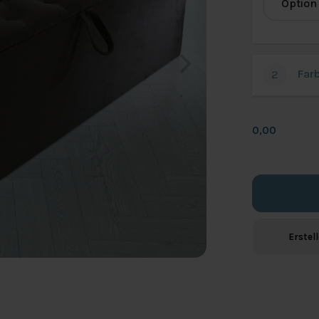
UNSERE FAVORITEN
UNSERE FAVORITEN
ONZE FAVO'S
Far
2
0,00
Erstell