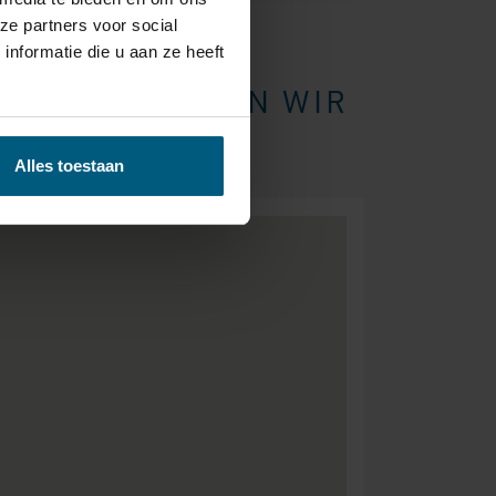
ze partners voor social
nformatie die u aan ze heeft
 UND MONTIEREN WIR
OS.
Alles toestaan