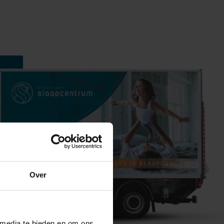
Over
 media te bieden en om ons