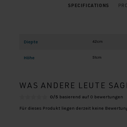
SPECIFICATIONS
PR
Diepte
42cm
Höhe
51cm
WAS ANDERE LEUTE SAG
0/5
basierend auf 0 bewertungen
Für dieses Produkt liegen derzeit keine Bewertun