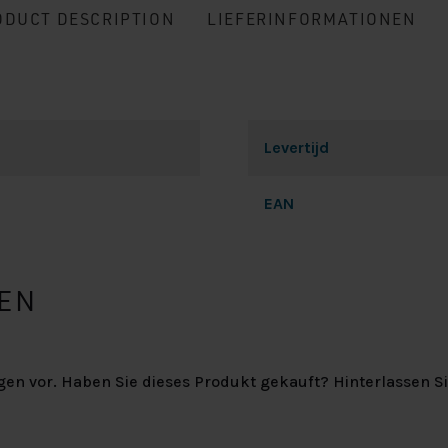
ODUCT DESCRIPTION
LIEFERINFORMATIONEN
Levertijd
EAN
EN
gen vor. Haben Sie dieses Produkt gekauft? Hinterlassen S