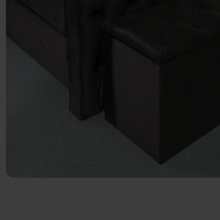
Höhenverstellbare Boxspringbetten
Ledikanten
Molton-Spannbettlaken
Vollschaum
Split-Topper
Trennbare Boxspringbetten
Seniorenbetten
Splittopper-Spannbettlaken
Traumschaum-Topper
Web-Only Boxspringbetten
Teilbare Betten
Topper-Spannbettlaken
Zweifler Boxspringbett
Zierkissen