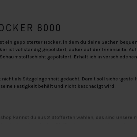
CKER 8000
ist ein gepolsterter Hocker, in dem du deine Sachen beque
er ist vollständig gepolstert, außer auf der Innenseite. Auf
 Schaumstoffschicht gepolstert. Erhältlich in verschiedene
 nicht als Sitzgelegenheit gedacht. Damit soll sichergestel
eine Festigkeit behält und nicht beschädigt wird.
hop kannst du aus 2 Stoffarten wählen, das sind unsere 
t zwischen einer festen Stoffvariante namens: Inari oder e
Stoff namens: Preston wählen. Wenn du andere Stoffmuste