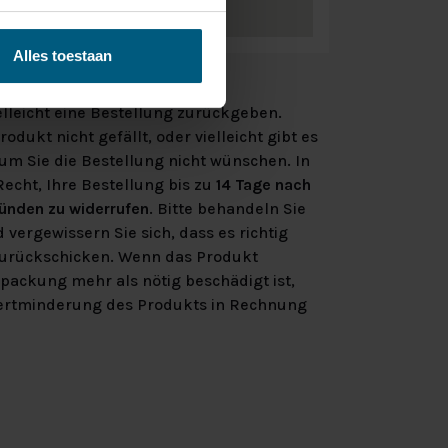
Alles toestaan
lleicht eine Bestellung zurückgeben.
rodukt nicht gefällt, oder vielleicht gibt es
m Sie die Bestellung nicht wünschen. In
Recht, Ihre Bestellung bis zu
14 Tage nach
ünden zu widerrufen
. Bitte behandeln Sie
 vergewissern Sie sich, dass es richtig
 zurückschicken. Wenn das Produkt
rpackung mehr als nötig beschädigt ist,
ertminderung des Produkts in Rechnung