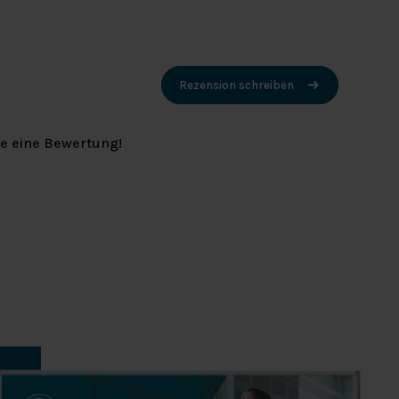
E
Rezension schreiben
ie eine Bewertung!