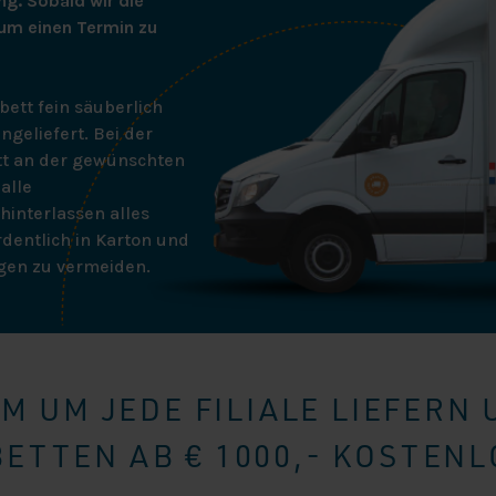
ng. Sobald wir die
, um einen Termin zu
bett fein säuberlich
geliefert. Bei der
tt an der gewünschten
alle
interlassen alles
rdentlich in Karton und
gen zu vermeiden.
KM UM JEDE FILIALE LIEFERN
TTEN AB € 1000,- KOSTENL