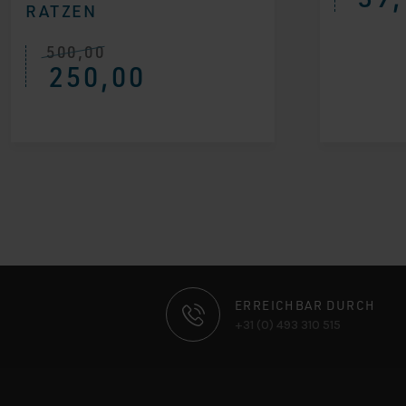
RATZEN
500,00
Ursprünglicher
Aktueller
250,00
Preis
Preis
war:
ist:
€ 500,00
€ 250,00.
KONTAKTINFORMATION
ERREICHBAR DURCH
+31 (0) 493 310 515