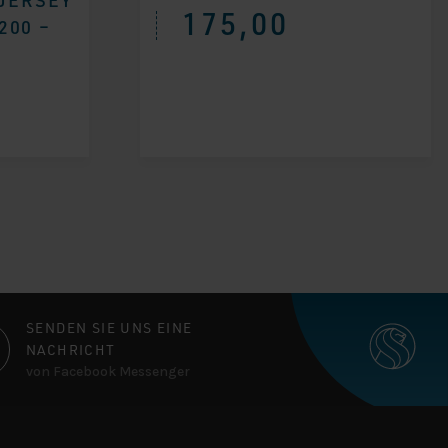
175,00
200 –
SENDEN SIE UNS EINE
NACHRICHT
von Facebook Messenger