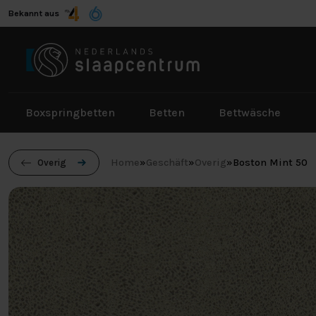
Bekannt aus
Boxspringbetten
Betten
Bettwäsche
Home
»
Geschäft
»
Overig
»
Boston Mint 50
Overig
BOXSPRINGBETTEN
BETTEN
BETTWÄSCHE
LATTENROSTE
MATRATZEN
MATRATZENTOPPER
SCHRÄNKE
SONSTIGES
Alle Boxspringbetten
Alle Betten
Alle Bettwäsche
Alle Lattenroste
Alle Matratzen
Alle Topper
Alle Schränke
Alle Zubehör
Boxspringbett mit Stauraum
Doppelbetten
Bettbezügen
Elektrische Lattenroste
Taschenfederkern-Gel
Gel-Topper
Anrichten
Bademäntel
Einzelne Boxspringbetten
Einzelbetten
Decken
Flache Lattenroste
Taschenfederkern-Kaltschaum
Kaltsschaum-Topper
Nachttische
Badezimmerwäsche
Elektrische Boxspringbetten
Elektrische Betten
Kopfkissen
Kopfteile
Taschenfederkern-Latex
Latex-Topper
Schwebetürenschränke
Zubehör
Flache Boxspringbetten
Höhenverstellbare Betten
Matratzen-Spannbettlaken
Manuell verstellbare Lattenroste
Taschenfederkern-Visco
Matratzentopper ohne Split