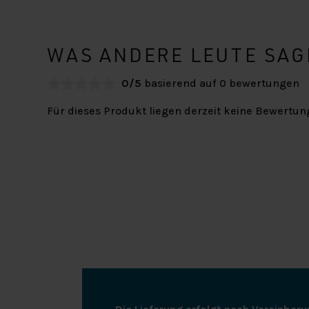
WAS ANDERE LEUTE SAG
0/5
basierend auf 0 bewertungen
Für dieses Produkt liegen derzeit keine Bewertun