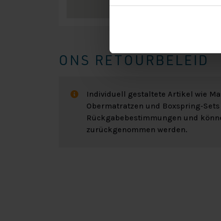
ONS RETOURBELEID
Individuell gestaltete Artikel wie Ma
Obermatratzen und Boxspring-Sets 
Rückgabebestimmungen und können
zurückgenommen werden.