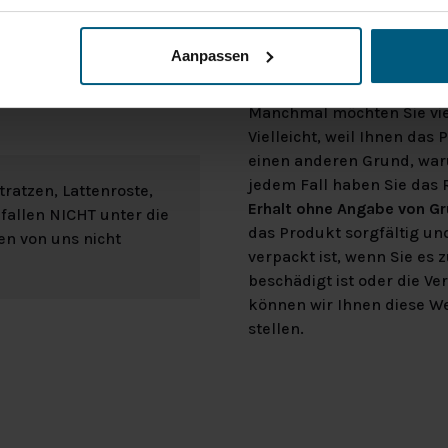
Aanpassen
Manchmal möchten Sie vie
Vielleicht, weil Ihnen das P
einen anderen Grund, waru
jedem Fall haben Sie das 
tratzen, Lattenroste,
Erhalt ohne Angabe von Gr
fallen NICHT unter die
das Produkt sorgfältig und
 von uns nicht
verpackt ist, wenn Sie es
beschädigt ist oder die Ve
können wir Ihnen diese W
stellen.