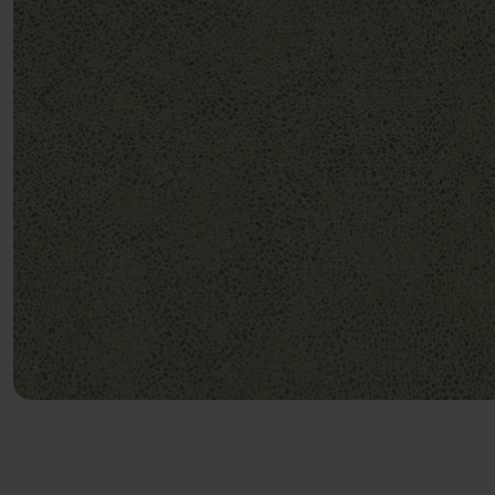
Höhenverstellbare Boxspringbetten
Ledikanten
Molton-Spannbettlaken
Vollschaum
Split-Topper
Trennbare Boxspringbetten
Seniorenbetten
Splittopper-Spannbettlaken
Traumschaum-Topper
Web-Only Boxspringbetten
Teilbare Betten
Topper-Spannbettlaken
Zweifler Boxspringbett
Zierkissen