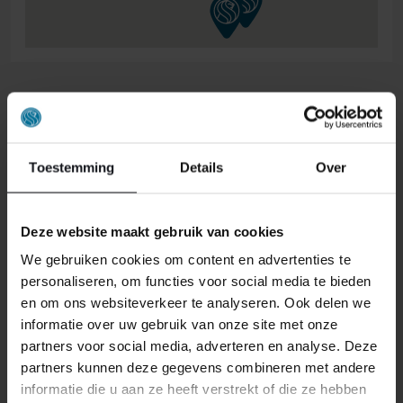
ONS RETOURBELEID
Toestemming
Details
Over
Individuell gestaltete Artikel wie Matratzen,
Lattenroste, Obermatratzen und Boxspring-
Sets fallen NICHT unter die
Deze website maakt gebruik van cookies
Rückgabebestimmungen und können von
We gebruiken cookies om content en advertenties te
uns nicht zurückgenommen werden.
personaliseren, om functies voor social media te bieden
en om ons websiteverkeer te analyseren. Ook delen we
Manchmal möchten Sie vielleicht eine Bestellung
informatie over uw gebruik van onze site met onze
zurückgeben. Vielleicht, weil Ihnen das Produkt nicht
partners voor social media, adverteren en analyse. Deze
gefällt, oder vielleicht gibt es einen anderen Grund,
partners kunnen deze gegevens combineren met andere
warum Sie die Bestellung nicht wünschen. In jedem Fall
informatie die u aan ze heeft verstrekt of die ze hebben