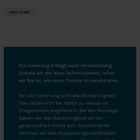
schnelltrocknend. Die Gästehandtücher haben eine
luxuriöse Bordürenverarbeitung und eine praktische
Lees meer
Schlaufe. Sie können mit ähnlichen Farben bei bis zu 60
Grad gewaschen werden und sind für den
Wäschetrockner geeignet.
Die Lieferung erfolgt nach Vereinbarung.
Sobald wir die Ware liefern können, rufen
wir Sie an, um einen Termin zu vereinbaren.
Bei der Lieferung wird das Boxspringbett
fein säuberlich bei Ihnen zu Hause im
Erdgeschoss angeliefert. Bei der Montage
bauen wir das Boxspringbett an der
gewünschten Stelle auf. Anschließend
nehmen wir alle Verpackungsmaterialien