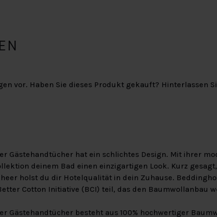
EN
gen vor. Haben Sie dieses Produkt gekauft? Hinterlassen S
er Gästehandtücher hat ein schlichtes Design. Mit ihrer m
ollektion deinem Bad einen einzigartigen Look. Kurz gesagt,
eer holst du dir Hotelqualität in dein Zuhause. Bedding
tter Cotton Initiative (BCI) teil, das den Baumwollanbau w
er Gästehandtücher besteht aus 100% hochwertiger Baumwo