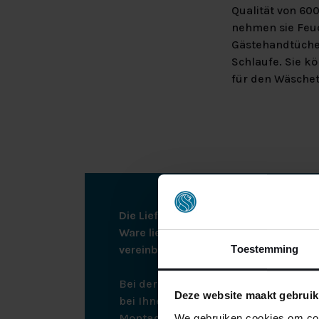
Qualität von 60
nehmen sie Feuc
Gästehandtücher
Schlaufe. Sie k
für den Wäschet
Die Lieferung erfolgt nach Vereinbaru
Ware liefern können, rufen wir Sie an
vereinbaren.
Toestemming
Bei der Lieferung wird das Boxspring
Deze website maakt gebruik
bei Ihnen zu Hause im Erdgeschoss an
Montage bauen wir das Boxspringbe
We gebruiken cookies om cont