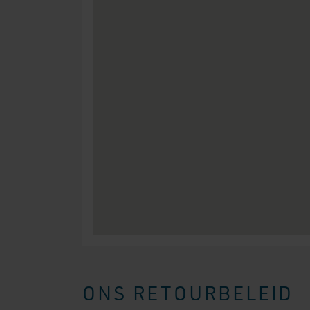
ONS RETOURBELEID