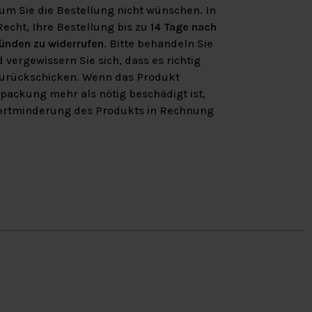
m Sie die Bestellung nicht wünschen. In
Recht, Ihre Bestellung bis zu
14 Tage nach
ünden zu widerrufen
. Bitte behandeln Sie
 vergewissern Sie sich, dass es richtig
 zurückschicken. Wenn das Produkt
rpackung mehr als nötig beschädigt ist,
ertminderung des Produkts in Rechnung