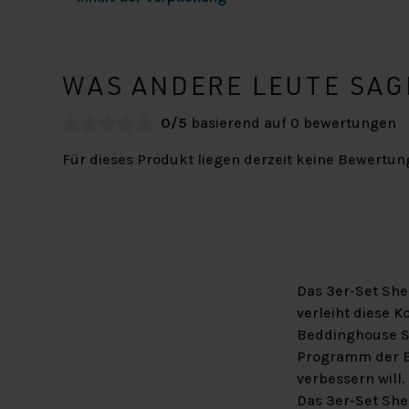
WAS ANDERE LEUTE SAG
0/5
basierend auf 0 bewertungen
Für dieses Produkt liegen derzeit keine Bewertun
Das 3er-Set She
verleiht diese K
Beddinghouse Sh
Programm der Be
verbessern will.
Das 3er-Set She