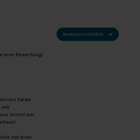
Rezension schreiben
ie eine Bewertung!
odernen Farbe
 mit
house nimmt am
eltweit
lle mit einer