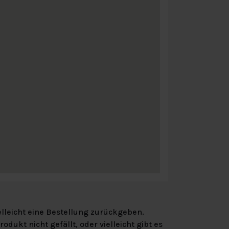
lleicht eine Bestellung zurückgeben.
rodukt nicht gefällt, oder vielleicht gibt es