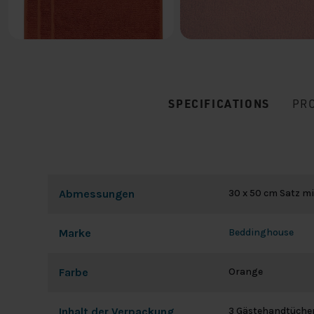
SPECIFICATIONS
PR
Abmessungen
30 x 50 cm Satz mi
Marke
Beddinghouse
Farbe
Orange
Inhalt der Verpackung
3 Gästehandtüche