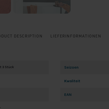
ODUCT DESCRIPTION
LIEFERINFORMATIONEN
t 3 Stück
Seizoen
Kwaliteit
EAN
r