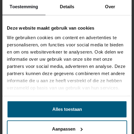
Toestemming
Details
Over
ONS RETOURBELEID
Deze website maakt gebruik van cookies
We gebruiken cookies om content en advertenties te
Individuell gestaltete Artikel wie Matratzen,
personaliseren, om functies voor social media te bieden
Lattenroste, Obermatratzen und Boxspring-
en om ons websiteverkeer te analyseren. Ook delen we
Sets fallen NICHT unter die
informatie over uw gebruik van onze site met onze
Rückgabebestimmungen und können von
partners voor social media, adverteren en analyse. Deze
uns nicht zurückgenommen werden.
partners kunnen deze gegevens combineren met andere
informatie die u aan ze heeft verstrekt of die ze hebben
verzameld op basis van uw gebruik van hun services.
Manchmal möchten Sie vielleicht eine Bestellung
zurückgeben. Vielleicht, weil Ihnen das Produkt nicht
gefällt, oder vielleicht gibt es einen anderen Grund,
Alles toestaan
warum Sie die Bestellung nicht wünschen. In jedem Fall
haben Sie das Recht, Ihre Bestellung bis zu
14 Tage
nach Erhalt ohne Angabe von Gründen zu widerrufen
.
Aanpassen
Bitte behandeln Sie das Produkt sorgfältig und