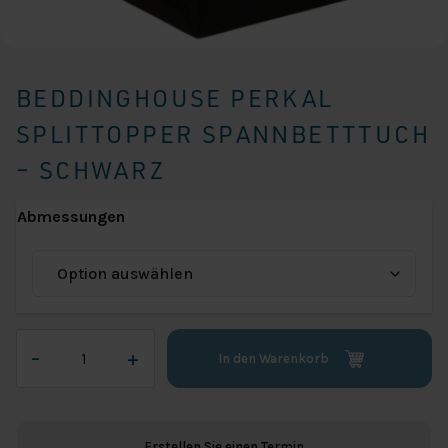
BEDDINGHOUSE PERKAL
SPLITTOPPER SPANNBETTTUCH
– SCHWARZ
Abmessungen
Beddinghouse
–
+
In den Warenkorb
Perkal
Splittopper
Spannbetttuch
-
Erstellen Sie einen Termin