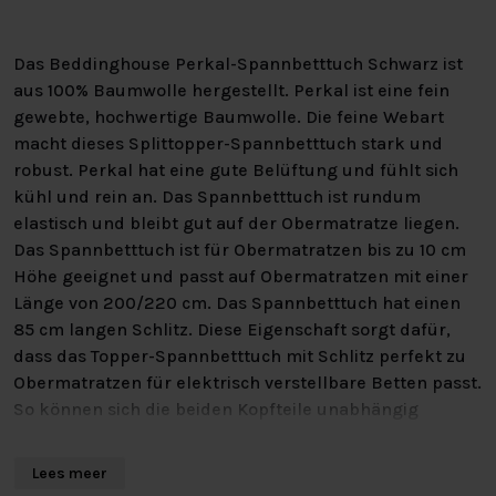
Das Beddinghouse Perkal-Spannbetttuch Schwarz ist
aus 100% Baumwolle hergestellt. Perkal ist eine fein
gewebte, hochwertige Baumwolle. Die feine Webart
macht dieses Splittopper-Spannbetttuch stark und
robust. Perkal hat eine gute Belüftung und fühlt sich
kühl und rein an. Das Spannbetttuch ist rundum
elastisch und bleibt gut auf der Obermatratze liegen.
Das Spannbetttuch ist für Obermatratzen bis zu 10 cm
Höhe geeignet und passt auf Obermatratzen mit einer
Länge von 200/220 cm. Das Spannbetttuch hat einen
85 cm langen Schlitz. Diese Eigenschaft sorgt dafür,
dass das Topper-Spannbetttuch mit Schlitz perfekt zu
Obermatratzen für elektrisch verstellbare Betten passt.
So können sich die beiden Kopfteile unabhängig
voneinander bewegen. Das geteilte Topper-
Spannbetttuch kann bis 60 Grad gewaschen werden, ist
Lees meer
trocknergeeignet und kann gebügelt werden.