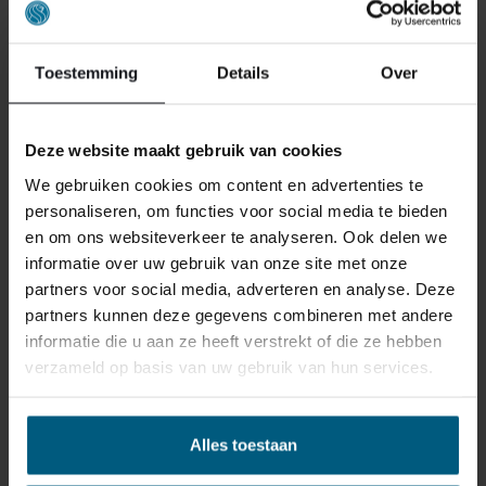
Toestemming
Details
Over
Deze website maakt gebruik van cookies
ONS RETOURBELEID
We gebruiken cookies om content en advertenties te
personaliseren, om functies voor social media te bieden
en om ons websiteverkeer te analyseren. Ook delen we
Individuell gestaltete Artikel wie Matratzen,
informatie over uw gebruik van onze site met onze
Lattenroste, Obermatratzen und Boxspring-
partners voor social media, adverteren en analyse. Deze
Sets fallen NICHT unter die
partners kunnen deze gegevens combineren met andere
Rückgabebestimmungen und können von
informatie die u aan ze heeft verstrekt of die ze hebben
uns nicht zurückgenommen werden.
verzameld op basis van uw gebruik van hun services.
Manchmal möchten Sie vielleicht eine Bestellung
Alles toestaan
zurückgeben. Vielleicht, weil Ihnen das Produkt nicht
gefällt, oder vielleicht gibt es einen anderen Grund,