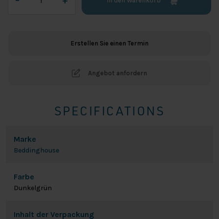
–
+
In den Warenkorb
Jersey
Splittopper
Spannbetttuch
-
Erstellen Sie einen Termin
Dunkelgrün
Menge
Angebot anfordern
SPECIFICATIONS
Marke
Beddinghouse
Farbe
Dunkelgrün
Inhalt der Verpackung