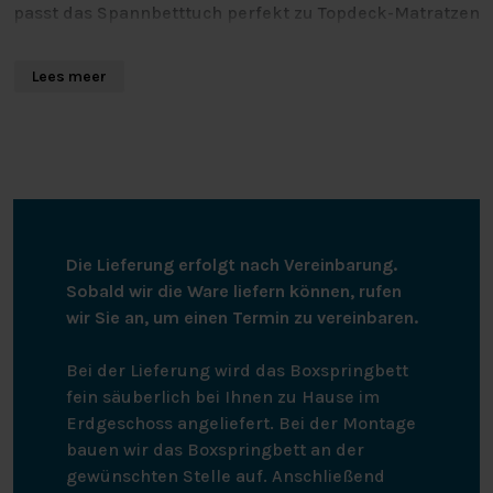
passt das Spannbetttuch perfekt zu Topdeck-Matratzen
für elektrisch verstellbare Betten. So können sich die
beiden Kopfteile unabhängig voneinander bewegen.
Lees meer
Das Split-Top-Spannbetttuch ist rundherum elastisch
und bleibt daher auch auf Matratzen mit einer Länge
von 200 cm gut liegen. Das Splittopper-Spannbetttuch
kann bis 60 Grad gewaschen werden, ist
trocknergeeignet und muss nicht gebügelt werden.
Die Lieferung erfolgt nach Vereinbarung.
Sobald wir die Ware liefern können, rufen
wir Sie an, um einen Termin zu vereinbaren.
Bei der Lieferung wird das Boxspringbett
fein säuberlich bei Ihnen zu Hause im
Erdgeschoss angeliefert. Bei der Montage
bauen wir das Boxspringbett an der
gewünschten Stelle auf. Anschließend