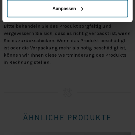
warum Sie die Bestellung nicht wünschen. In jedem Fall
Aanpassen
haben Sie das Recht, Ihre Bestellung bis zu
14 Tage
nach Erhalt ohne Angabe von Gründen zu widerrufen
.
Bitte behandeln Sie das Produkt sorgfältig und
vergewissern Sie sich, dass es richtig verpackt ist, wenn
Sie es zurückschicken. Wenn das Produkt beschädigt
ist oder die Verpackung mehr als nötig beschädigt ist,
können wir Ihnen diese Wertminderung des Produkts
in Rechnung stellen.
ÄHNLICHE PRODUKTE