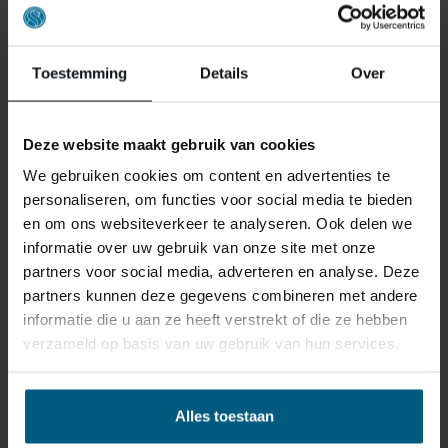
Toestemming
Details
Over
Deze website maakt gebruik van cookies
ONS RETOURBELEID
We gebruiken cookies om content en advertenties te
personaliseren, om functies voor social media te bieden
en om ons websiteverkeer te analyseren. Ook delen we
Individuell gestaltete Artikel wie Matratzen,
informatie over uw gebruik van onze site met onze
Lattenroste, Obermatratzen und Boxspring-
partners voor social media, adverteren en analyse. Deze
Sets fallen NICHT unter die
partners kunnen deze gegevens combineren met andere
Rückgabebestimmungen und können von
informatie die u aan ze heeft verstrekt of die ze hebben
uns nicht zurückgenommen werden.
verzameld op basis van uw gebruik van hun services.
Manchmal möchten Sie vielleicht eine Bestellung
Alles toestaan
zurückgeben. Vielleicht, weil Ihnen das Produkt nicht