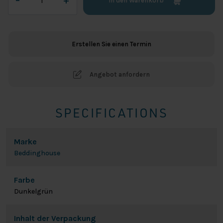
–
+
In den Warenkorb
Jersey
Spannbetttuch
-
Dunkelgrün
Erstellen Sie einen Termin
Menge
Angebot anfordern
SPECIFICATIONS
Marke
Beddinghouse
Farbe
Dunkelgrün
Inhalt der Verpackung