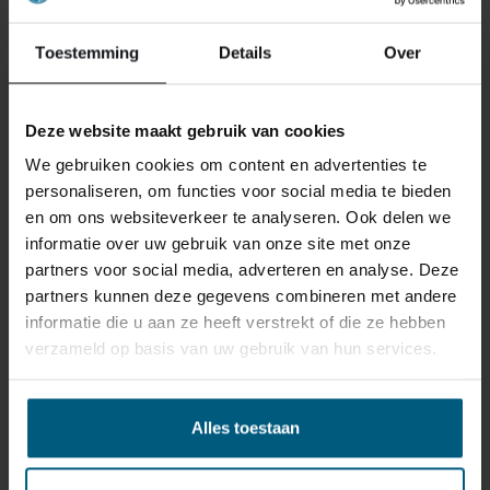
Toestemming
Details
Over
Deze website maakt gebruik van cookies
We gebruiken cookies om content en advertenties te
ONS RETOURBELEID
personaliseren, om functies voor social media te bieden
en om ons websiteverkeer te analyseren. Ook delen we
informatie over uw gebruik van onze site met onze
Individuell gestaltete Artikel wie Matratzen,
partners voor social media, adverteren en analyse. Deze
Lattenroste, Obermatratzen und Boxspring-
partners kunnen deze gegevens combineren met andere
Sets fallen NICHT unter die
informatie die u aan ze heeft verstrekt of die ze hebben
Rückgabebestimmungen und können von
verzameld op basis van uw gebruik van hun services.
uns nicht zurückgenommen werden.
Manchmal möchten Sie vielleicht eine Bestellung
Alles toestaan
zurückgeben. Vielleicht, weil Ihnen das Produkt nicht
gefällt, oder vielleicht gibt es einen anderen Grund,