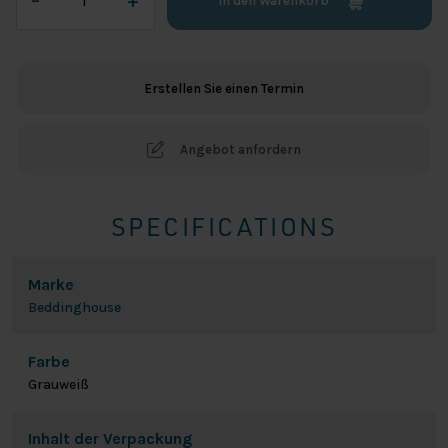
–
+
In den Warenkorb
Jersey
Lycra
Splittopper
Spannbetttuch
Erstellen Sie einen Termin
-
Off-
white
Angebot anfordern
Menge
SPECIFICATIONS
Marke
Beddinghouse
Farbe
Grauweiß
Inhalt der Verpackung