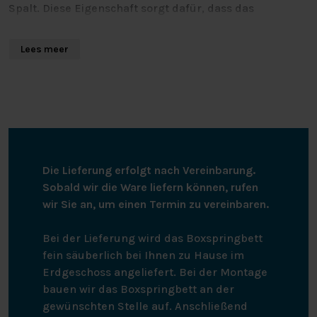
Spalt. Diese Eigenschaft sorgt dafür, dass das
Spannbetttuch perfekt zu Topdeck-Matratzen für
elektrisch verstellbare Betten passt. So können sich die
Lees meer
beiden Kopfteile unabhängig voneinander bewegen.
Das geteilte Topper-Spannbetttuch ist rundum
elastisch und bleibt gut auf der Matratze liegen. Das
Splittopper-Spannbetttuch hat eine gute
Feuchtigkeitsaufnahme und ist von langlebiger
Qualität. Das Spannbetttuch kann bei bis zu 60 Grad
gewaschen werden, ist trocknergeeignet und muss
Die Lieferung erfolgt nach Vereinbarung.
nicht gebügelt werden.
Sobald wir die Ware liefern können, rufen
wir Sie an, um einen Termin zu vereinbaren.
Bei der Lieferung wird das Boxspringbett
fein säuberlich bei Ihnen zu Hause im
Erdgeschoss angeliefert. Bei der Montage
bauen wir das Boxspringbett an der
gewünschten Stelle auf. Anschließend