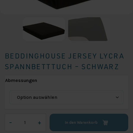
BEDDINGHOUSE JERSEY LYCRA
SPANNBETTTUCH – SCHWARZ
Abmessungen
Beddinghouse
–
+
In den Warenkorb
Jersey
Lycra