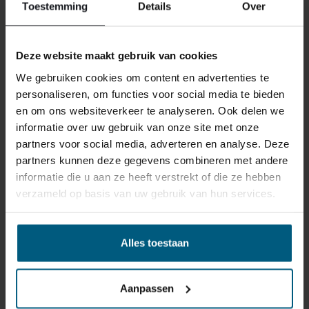
Toestemming
Details
Over
Deze website maakt gebruik van cookies
We gebruiken cookies om content en advertenties te
ONS RETOURBELEID
personaliseren, om functies voor social media te bieden
en om ons websiteverkeer te analyseren. Ook delen we
informatie over uw gebruik van onze site met onze
Individuell gestaltete Artikel wie Matratzen,
partners voor social media, adverteren en analyse. Deze
Lattenroste, Obermatratzen und Boxspring-
partners kunnen deze gegevens combineren met andere
Sets fallen NICHT unter die
informatie die u aan ze heeft verstrekt of die ze hebben
Rückgabebestimmungen und können von
verzameld op basis van uw gebruik van hun services.
uns nicht zurückgenommen werden.
Alles toestaan
Manchmal möchten Sie vielleicht eine Bestellung
zurückgeben. Vielleicht, weil Ihnen das Produkt nicht
gefällt, oder vielleicht gibt es einen anderen Grund,
Aanpassen
warum Sie die Bestellung nicht wünschen. In jedem Fall