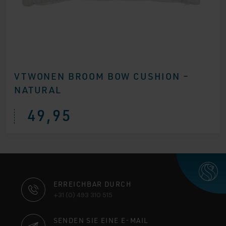
VTWONEN BROOM BOW CUSHION –
NATURAL
49,95
KONTAKTINFORMATIONEN
ERREICHBAR DURCH
+31 (0) 493 310 515
SENDEN SIE EINE E-MAIL