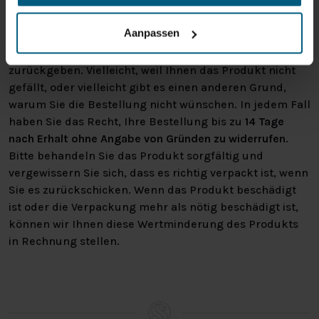
uns nicht zurückgenommen werden.
Aanpassen
Manchmal möchten Sie vielleicht eine Bestellung
zurückgeben. Vielleicht, weil Ihnen das Produkt nicht
gefällt, oder vielleicht gibt es einen anderen Grund,
warum Sie die Bestellung nicht wünschen. In jedem Fall
haben Sie das Recht, Ihre Bestellung bis zu
14 Tage
nach Erhalt ohne Angabe von Gründen zu widerrufen
.
Bitte behandeln Sie das Produkt sorgfältig und
vergewissern Sie sich, dass es richtig verpackt ist, wenn
Sie es zurückschicken. Wenn das Produkt beschädigt
ist oder die Verpackung mehr als nötig beschädigt ist,
können wir Ihnen diese Wertminderung des Produkts
in Rechnung stellen.