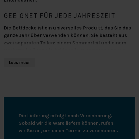
GEEIGNET FÜR JEDE JAHRESZEIT
Die Bettdecke ist ein universelles Produkt, das Sie das
ganze Jahr über verwenden können. Sie besteht aus
zwei separaten Teilen: einem Sommerteil und einem
Herbstteil. Fügen Sie beide Teile zusammen und Sie
erhalten eine wunderbar warme Winterdecke. Mit Hilfe
Lees meer
der Druckknöpfe können Sie die beiden Teile
aneinander befestigen.
AUS STRAPAZIERFÄHIGEN
MATERIALIEN
Die Bettdecke hat einen luxuriösen Bezug aus weichem
Die Lieferung erfolgt nach Vereinbarung.
mikroperkalem Polyester. Dieses dicht gewebte
Sobald wir die Ware liefern können, rufen
Material verhindert, dass sich Federn durch das Inlett
wir Sie an, um einen Termin zu vereinbaren.
bohren. Die Bettdecke hat eine ausgezeichnete