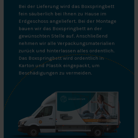
Belüftung und feuchtigkeitsregulierende
Bei der Lieferung wird das Boxspringbett
Eigenschaften. Eine schöne Daunendecke mit einem
fein säuberlich bei Ihnen zu Hause im
ausgezeichneten Preis-Leistungs-Verhältnis!
Erdgeschoss angeliefert. Bei der Montage
bauen wir das Boxspringbett an der
gewünschten Stelle auf. Anschließend
nehmen wir alle Verpackungsmaterialien
zurück und hinterlassen alles ordentlich.
Das Boxspringbett wird ordentlich in
Karton und Plastik eingepackt, um
Beschädigungen zu vermeiden.