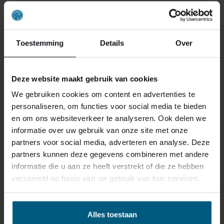
Toestemming
Details
Over
Deze website maakt gebruik van cookies
We gebruiken cookies om content en advertenties te
personaliseren, om functies voor social media te bieden
en om ons websiteverkeer te analyseren. Ook delen we
informatie over uw gebruik van onze site met onze
partners voor social media, adverteren en analyse. Deze
ONS RETOURBELEID
partners kunnen deze gegevens combineren met andere
informatie die u aan ze heeft verstrekt of die ze hebben
verzameld op basis van uw gebruik van hun services.
Individuell gestaltete Artikel wie Matratzen,
Lattenroste, Obermatratzen und Boxspring-
Sets fallen NICHT unter die
Alles toestaan
Rückgabebestimmungen und können von