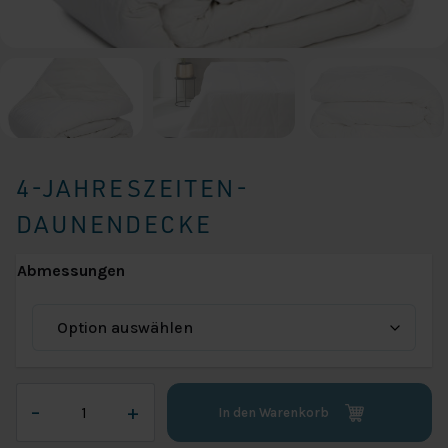
4-JAHRESZEITEN-
DAUNENDECKE
Abmessungen
4-
–
+
In den Warenkorb
Jahreszeiten-
Daunendecke