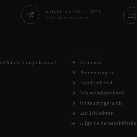
EN
SENDEN SIE EINE E-MAIL
info@slaapcentrum.nl
KUNDENDIENST
Villa Arena (in Kuerze)
Aktionen
Einrichtungen
Kundendienst
Wissensdatenbank
Umtauschgarantie
Zurückkehren
Allgemeine Geschäftsb