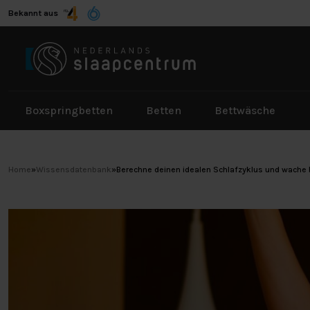
Bekannt aus
Boxspringbetten
Betten
Bettwäsche
Home
»
Wissensdatenbank
»
Berechne deinen idealen Schlafzyklus und wache 
BOXSPRINGBETTEN
BETTEN
BETTWÄSCHE
LATTENROSTE
MATRATZEN
MATRATZENTOPPER
SCHRÄNKE
SONSTIGES
Alle Boxspringbetten
Alle Betten
Alle Bettwäsche
Alle Lattenroste
Alle Matratzen
Alle Topper
Alle Schränke
Alle Zubehör
Boxspringbett mit Stauraum
Doppelbetten
Bettbezügen
Elektrische Lattenroste
Taschenfederkern-Gel
Gel-Topper
Anrichten
Bademäntel
Einzelne Boxspringbetten
Einzelbetten
Decken
Flache Lattenroste
Taschenfederkern-Kaltschaum
Kaltsschaum-Topper
Nachttische
Badezimmerwäsche
Elektrische Boxspringbetten
Elektrische Betten
Kopfkissen
Kopfteile
Taschenfederkern-Latex
Latex-Topper
Schwebetürenschränke
Zubehör
Flache Boxspringbetten
Höhenverstellbare Betten
Matratzen-Spannbettlaken
Manuell verstellbare Lattenroste
Taschenfederkern-Visco
Matratzentopper ohne Split