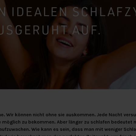
UNSERE FAVORITEN
UNSERE FAVORITEN
ONZE FAVO'S
N IDEALEN SCHLAFZ
USGERUHT AUF.
e. Wir können nicht ohne sie auskommen. Jede Nacht versuc
e möglich zu bekommen. Aber länger zu schlafen bedeutet n
aufzuwachen. Wie kann es sein, dass man mit weniger Schla