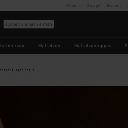
Aktionen
Zweige
Über uns
Lattenroste
Matratzen
Matratzentopper
S
besser ausgeruht auf.
TIPS
TIPS
TIPS
TIPS
TIPS
TIPS
TIPS
Welche Art von Matratze oder Topper passt zu mir?
Dein Bett winterfest machen?
Welche Bettdeckengröße passt zu meiner
Dein Boxspringbett individuell gestalten -
Welche Art von Matratze oder Topper passt zu mir?
Welche Art von Matratze oder Topper passt zu mir?
Wie sieht der ideale Schrank für dein
Matratze?
Optionen und Möglichkeiten.
Schlafzimmer aus?
Boxspring mit TV-Lift: ein Muss für das moderne
Welche Bettdeckengröße passt zu meiner
Welche Bettdeckengröße passt zu meiner
Rückenschmerzen im Bett? Diese Tipps
Schlafzimmer
Matratze?
Matratze?
verbessern Ihren Schlaf.
Die größten Schlafmythen: Was hilft wirklich für
Erleichtern Sie sich das Leben mit einem
Wie sorge ich für ein aufgeräumtes Schlafzimmer?
einen besseren Schlaf?
elektrischen Boxspringbett.
Rückenschmerzen, hart oder weich schlafen?
Die größten Schlafmythen: Was hilft wirklich für
UNSERE FAVORITEN
ONZE FAVO'S
UNSERE FAVORITEN
UNSERE FAVORITEN
einen besseren Schlaf?
Dein Bett winterfest machen?