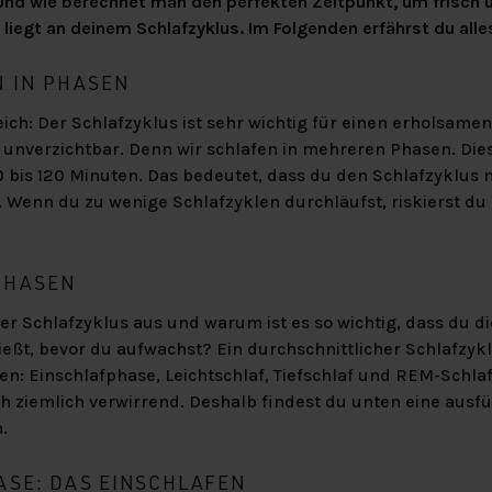
nd wie berechnet man den perfekten Zeitpunkt, um frisch 
iegt an deinem Schlafzyklus. Im Folgenden erfährst du alle
N IN PHASEN
eich: Der Schlafzyklus ist sehr wichtig für einen erholsame
st unverzichtbar. Denn wir schlafen in mehreren Phasen. Di
0 bis 120 Minuten. Das bedeutet, dass du den Schlafzyklus
 Wenn du zu wenige Schlafzyklen durchläufst, riskierst du
PHASEN
her Schlafzyklus aus und warum ist es so wichtig, dass du d
ießt, bevor du aufwachst? Ein durchschnittlicher Schlafzyk
n: Einschlafphase, Leichtschlaf, Tiefschlaf und REM-Schlaf
ch ziemlich verwirrend. Deshalb findest du unten eine ausf
.
ASE: DAS EINSCHLAFEN