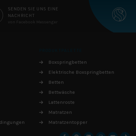
SENDEN SIE UNS EINE
NACHRICHT
von Facebook Messenger
PRODUKTPALETTE
Boxspringbetten
Elektrische Boxspringbetten
Betten
Bettwäsche
Lattenroste
Matratzen
edingungen
Matratzentopper