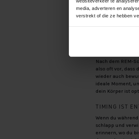
websiteverkeer te analyseren
media, adverteren en analys
REM-SCHLAF:
verstrekt of die ze hebben v
Der REM-Schlaf, au
Körper ist vollstä
träumst du oft in
während des Träume
Nach dem REM-Sch
also oft vor, dass
wieder auch bewuss
ideale Moment, um
dein Körper ist op
TIMING IST E
Wenn du während d
schlapp und verwi
erinnern, wo du bi