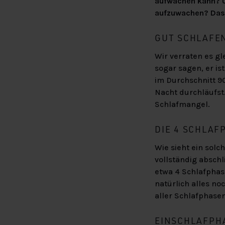
aufwachen kann? U
aufzuwachen? Das l
GUT SCHLAFE
Wir verraten es gl
sogar sagen, er i
im Durchschnitt 9
Nacht durchläufst.
Schlafmangel.
DIE 4 SCHLAF
Wie sieht ein solc
vollständig abschl
etwa 4 Schlafphase
natürlich alles no
aller Schlafphasen
EINSCHLAFPH