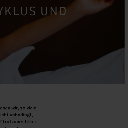
+31 (0) 493 310 515
+31 (0) 493 310 515
+31 (0) 493 310 515
+31 (0) 493 310 515
YKLUS UND
SENDEN SIE EINE E-MAIL
SENDEN SIE EINE E-MAIL
SENDEN SIE EINE E-MAIL
SENDEN SIE EINE E-MAIL
info@slaapcentrum.nl
info@slaapcentrum.nl
info@slaapcentrum.nl
info@slaapcentrum.nl
SENDEN SIE EINE E-MAIL
SENDEN SIE EINE E-MAIL
SENDEN SIE EINE E-MAIL
SENDEN SIE EINE E-MAIL
info@slaapcentrum.nl
info@slaapcentrum.nl
info@slaapcentrum.nl
info@slaapcentrum.nl
Kundendienst
Kundendienst
Kundendienst
Kundendienst
Kundendienst
Kundendienst
Kundendienst
Kundendienst
hen wir, so viele
icht unbedingt,
f trotzdem fitter