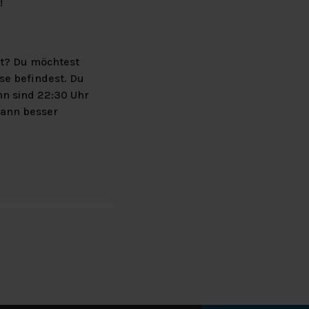
!
st? Du möchtest
ase befindest. Du
nn sind 22:30 Uhr
 dann besser