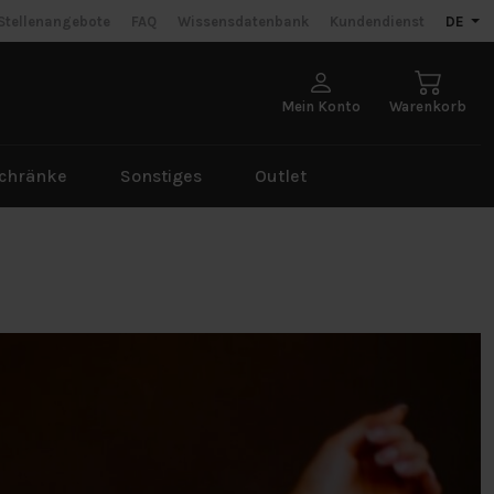
Stellenangebote
FAQ
Wissensdatenbank
Kundendienst
DE
Mein Konto
Warenkorb
chränke
Sonstiges
Outlet
FRAGEN ZU
FRAGEN ZU BETTEN?
FRAGEN ZU
FRAGEN ZU
FRAGEN ZU MATRATZEN?
FRAGEN ZU
FRAGEN ZU SCHRÄNKE?
NOCH FRAGEN?
BOXSPRINGBETTEN?
BETTWÄSCHE?
LATTENROSTE?
MATRATZENTOPPER?
Machen Sie ein
Machen Sie ein
Machen Sie ein
Machen Sie ein
termin
termin
termin
termin
in einem unserer
in einem unserer
in einem unserer
in einem unserer
betriebe
betriebe
betriebe
betriebe
oder kommen Sie einfach
oder kommen Sie einfach
oder kommen Sie einfach
oder kommen Sie einfach
Machen Sie ein
Machen Sie ein
Machen Sie ein
Machen Sie ein
termin
termin
termin
termin
in einem unserer
in einem unserer
in einem unserer
in einem unserer
vorbei.
vorbei.
vorbei.
vorbei.
betriebe
betriebe
betriebe
betriebe
oder kommen Sie einfach
oder kommen Sie einfach
oder kommen Sie einfach
oder kommen Sie einfach
vorbei.
vorbei.
vorbei.
vorbei.
ERREICHEN SIE UNS UNTER
ERREICHEN SIE UNS UNTER
ERREICHEN SIE UNS UNTER
ERREICHEN SIE UNS UNTER
+31 (0) 493 310 515
+31 (0) 493 310 515
+31 (0) 493 310 515
+31 (0) 493 310 515
ERREICHEN SIE UNS UNTER
ERREICHEN SIE UNS UNTER
ERREICHEN SIE UNS UNTER
ERREICHEN SIE UNS UNTER